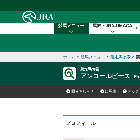
本文へ移動する
競馬メニュー
馬券・JRA-UMACA
ホーム
>
競馬メニュー
>
競走馬検索
>
競
競走馬情報
アンコールピース
En
開催お知らせ
出馬表
オッズ
プロフィール