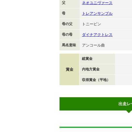
父
ネオユニヴァース
母
トレアンサンブル
母の父
トニービン
母の母
ダイナアクトレス
馬名意味
アンコール曲
総賞金
賞金
内地方賞金
収得賞金（平地）
出走レ