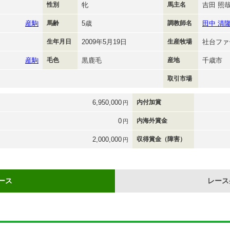
性別
牝
馬主名
吉田 照
産駒
馬齢
5歳
調教師名
田中 清
生年月日
2009年5月19日
生産牧場
社台ファ
産駒
毛色
黒鹿毛
産地
千歳市
取引市場
6,950,000
内付加賞
円
0
内海外賞金
円
2,000,000
収得賞金（障害）
円
ース
レース