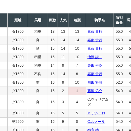
負担
距離
馬場
頭数
人気
着順
騎手名
馬
重量
ダ1800
稍重
13
13
13
嘉藤 貴行
55.0
4
ダ1800
良
16
14
14
嘉藤 貴行
55.0
4
ダ1700
良
15
14
10
嘉藤 貴行
55.0
5
ダ1800
稍重
15
11
10
池添 謙一
55.0
4
ダ1700
稍重
14
8
7
柴田 善臣
55.0
4
ダ1600
不良
16
14
8
嘉藤 貴行
55.0
5
ダ1800
重
16
8
10
川田 将雅
52.0
4
ダ1800
良
16
2
1
藤岡 佑介
54.0
4
C.ウィリアム
ダ1800
良
15
3
4
54.0
4
ズ
ダ1800
良
16
5
5
M.デムーロ
54.0
4
芝2200
重
16
9
8
C.ルメール
54.0
4
芝1800
良
16
1
8
福永 祐一
54.0
4