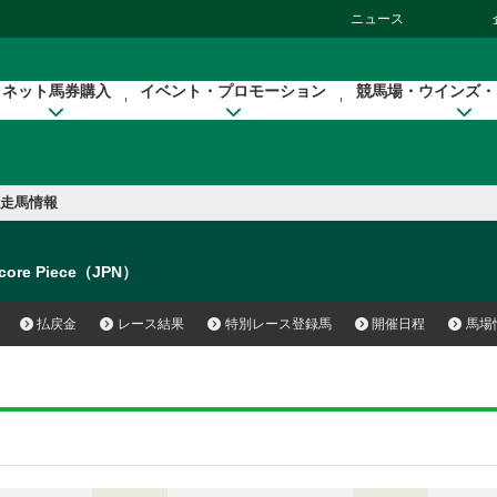
ニュース
ネット馬券購入
イベント・プロモーション
競馬場・ウインズ・
走馬情報
core Piece（JPN）
払戻金
レース結果
特別レース登録馬
開催日程
馬場