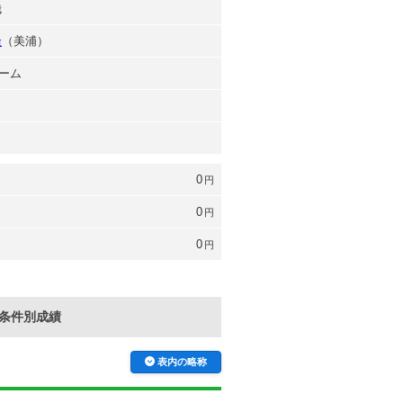
哉
隆
（美浦）
ーム
0
円
0
円
0
円
条件別成績
表内の略称