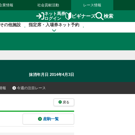
企業情報
社会貢献活動
レース情報
ネット馬券
検索
ビギナーズ
ログイン
その他施設
指定席・入場券ネット予約
抹消年月日 2014年4月3日
情報
今週の注目レース
戻る
産駒一覧