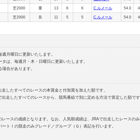
芝2000
重
13
6
6
C.ルメール
54.0
4
芝2000
良
11
5
5
C.ルメール
54.0
4
毎週月曜日に更新いたします。
ータは、毎週月・木・日曜日に更新いたします。
る場合があります。
で出走したすべてのレースの本賞金と付加賞を加えた額です。
外で出走したすべてのレースから、競馬番組で別に定める方法で算定した額です
のレースの成績となります。なお、人気順成績は、JRAで出走したレースの
パートⅠの競走のみグレード／グループ（Ｇ）表記を行います。