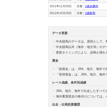
2011年11月20日
京都
2歳未勝利
2011年10月29日
京都
2歳新馬
データ更新
・
中央競馬のデータは、原則として、
・
中央競馬以外（海外・地方等）のデ
・
更新タイミングにより、反映が遅れ
賞金
・
「総賞金」は、JRA、地方、海外
・
「収得賞金」は、JRA、地方、海
レース成績、条件別成績
・
JRA、地方、海外で出走したすべて
・
海外重賞競走の格付けについては、
出走・出馬投票履歴