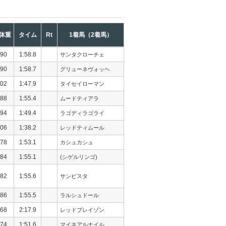
体重
タイム
Rt
1着馬（2着馬）
90
1:58.8
サンタクローチェ
90
1:58.7
グリューネヴォッヘ
02
1:47.9
タイセイローマン
88
1:55.4
ムードティアラ
94
1:49.4
ラゴディラゴライ
06
1:38.2
レッドティムール
78
1:53.1
カシュカシュ
84
1:55.1
(シゲルリンゴ)
82
1:55.6
サンビスタ
86
1:55.5
ラルシュドール
68
2:17.9
レッドブレイゾン
74
1:51.6
マイネアルナイル