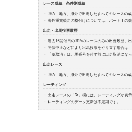
レース成績、条件別成績
・
JRA、地方、海外で出走したすべてのレースの
・
海外重賞競走の格付けについては、パートⅠの競
出走・出馬投票履歴
・
過去16開催日のJRAのレースのみの出走履歴、
・
開催中止などにより出馬投票をやり直す場合は、
・
「※取消」は、馬番号を付す前に出走取消になっ
出走レース
・
JRA、地方、海外で出走したすべてのレースの
レーティング
・
出走レースの「Rt」欄には、レーティングが表
・
レーティングのデータ更新は不定期です。