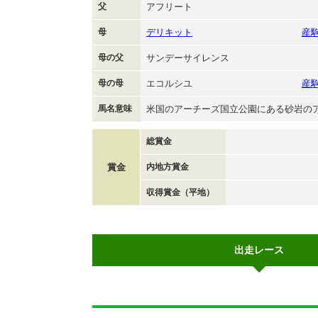
父
アフリート
母
デリキット
産
母の父
サンデーサイレンス
母の母
エコルシユ
産
馬名意味
米国のアーチーズ国立公園にある砂岩の
総賞金
賞金
内地方賞金
収得賞金（平地）
出走レース