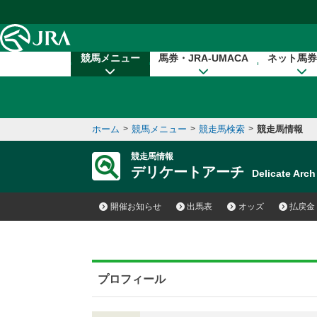
本文へ移動する
競馬メニュー
馬券・JRA-UMACA
ネット馬券
ホーム
>
競馬メニュー
>
競走馬検索
>
競走馬情報
競走馬情報
デリケートアーチ
Delicate Ar
開催お知らせ
出馬表
オッズ
払戻金
プロフィール