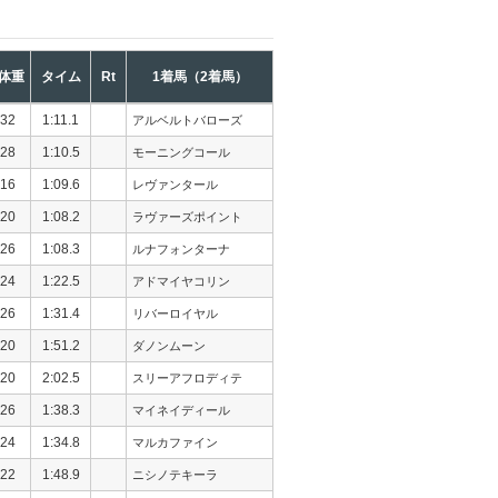
体重
タイム
Rt
1着馬（2着馬）
32
1:11.1
アルベルトバローズ
28
1:10.5
モーニングコール
16
1:09.6
レヴァンタール
20
1:08.2
ラヴァーズポイント
26
1:08.3
ルナフォンターナ
24
1:22.5
アドマイヤコリン
26
1:31.4
リバーロイヤル
20
1:51.2
ダノンムーン
20
2:02.5
スリーアフロディテ
26
1:38.3
マイネイディール
24
1:34.8
マルカファイン
22
1:48.9
ニシノテキーラ