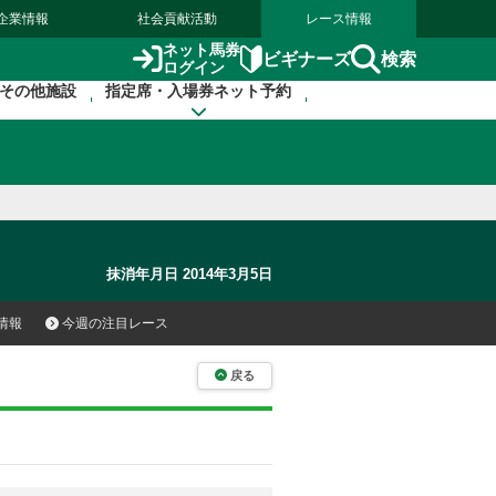
企業情報
社会貢献活動
レース情報
ネット馬券
検索
ビギナーズ
ログイン
その他施設
指定席・入場券ネット予約
抹消年月日 2014年3月5日
情報
今週の注目レース
戻る