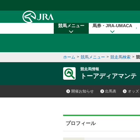
本文へ移動する
競馬メニュー
馬券・JRA-UMACA
ホーム
>
競馬メニュー
>
競走馬検索
>
競
競走馬情報
トーアディアマンテ
開催お知らせ
出馬表
オッズ
プロフィール