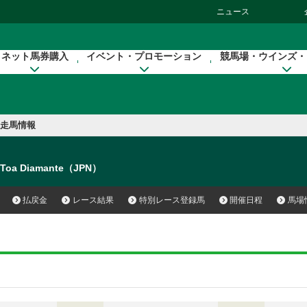
ニュース
ネット馬券購入
イベント・プロモーション
競馬場・ウインズ・
走馬情報
Toa Diamante（JPN）
払戻金
レース結果
特別レース登録馬
開催日程
馬場