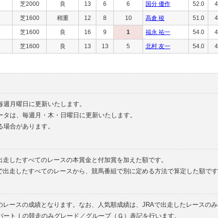
芝2000
良
13
6
6
国分 優作
52.0
4
芝1600
稍重
12
8
10
高倉 稜
51.0
4
芝1600
良
16
9
1
福永 祐一
54.0
4
芝1600
良
13
13
5
北村 友一
54.0
4
毎週月曜日に更新いたします。
ータは、毎週月・木・日曜日に更新いたします。
る場合があります。
で出走したすべてのレースの本賞金と付加賞を加えた額です。
外で出走したすべてのレースから、競馬番組で別に定める方法で算定した額です
のレースの成績となります。なお、人気順成績は、JRAで出走したレースの
パートⅠの競走のみグレード／グループ（Ｇ）表記を行います。