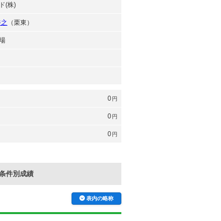
(株)
裕之
（栗東）
場
0
円
0
円
0
円
条件別成績
表内の略称