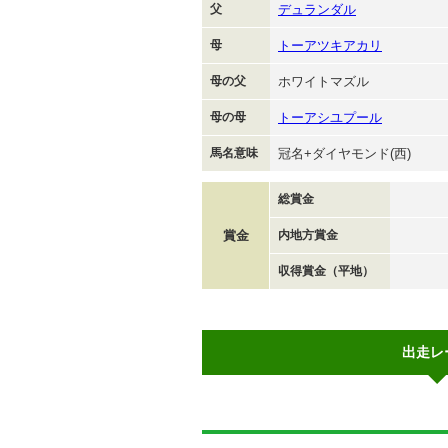
父
デュランダル
母
トーアツキアカリ
母の父
ホワイトマズル
母の母
トーアシユプール
馬名意味
冠名+ダイヤモンド(西)
総賞金
賞金
内地方賞金
収得賞金（平地）
出走レ