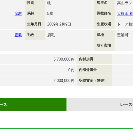
性別
牝
馬主名
高山ランド
産駒
馬齢
5歳
調教師名
大根田 
生年月日
2009年2月9日
生産牧場
トーア牧
産駒
毛色
鹿毛
産地
豊浦町
取引市場
5,700,000
内付加賞
円
0
内海外賞金
円
2,000,000
収得賞金（障害）
円
ース
レース