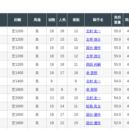
負担
距離
馬場
頭数
人気
着順
騎手名
馬
重量
芝1200
良
18
18
12
北村 友一
55.0
4
芝1200
良
17
15
11
太宰 啓介
55.0
4
芝1200
良
16
15
10
国分 優作
55.0
4
芝1200
良
18
15
12
太宰 啓介
55.0
4
芝1200
良
18
18
11
岡田 祥嗣
55.0
4
芝1400
良
18
17
16
幸 英明
55.0
4
ダ1400
良
9
8
北村 友一
54.0
4
芝1800
良
10
8
9
幸 英明
55.0
4
芝2000
良
13
10
10
北村 友一
54.0
4
芝1600
良
15
14
11
鮫島 良太
55.0
4
芝1600
良
18
17
10
国分 優作
53.0
4
芝1800
良
18
12
15
国分 優作
52.0
4