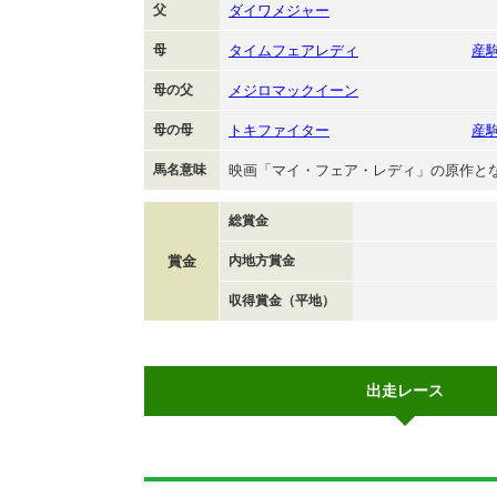
父
ダイワメジャー
母
タイムフェアレディ
産
母の父
メジロマックイーン
母の母
トキファイター
産
馬名意味
映画「マイ・フェア・レディ」の原作と
総賞金
賞金
内地方賞金
収得賞金（平地）
出走レース