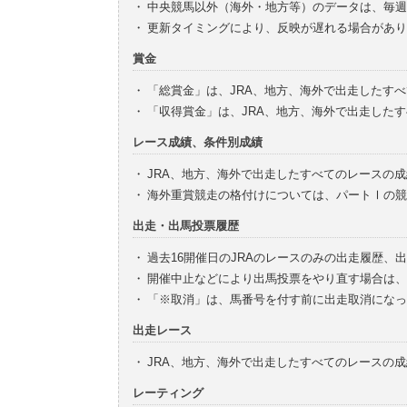
・
中央競馬以外（海外・地方等）のデータは、毎週
・
更新タイミングにより、反映が遅れる場合があり
賞金
・
「総賞金」は、JRA、地方、海外で出走したす
・
「収得賞金」は、JRA、地方、海外で出走した
レース成績、条件別成績
・
JRA、地方、海外で出走したすべてのレースの
・
海外重賞競走の格付けについては、パートⅠの競
出走・出馬投票履歴
・
過去16開催日のJRAのレースのみの出走履歴、
・
開催中止などにより出馬投票をやり直す場合は、
・
「※取消」は、馬番号を付す前に出走取消になっ
出走レース
・
JRA、地方、海外で出走したすべてのレースの
レーティング