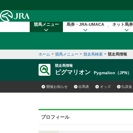
本文へ移動する
競馬メニュー
馬券・JRA-UMACA
ネット馬券
ホーム
>
競馬メニュー
>
競走馬検索
>
競走馬情報
競走馬情報
ピグマリオン
Pygmalion（JPN）
開催お知らせ
出馬表
オッズ
払戻金
プロフィール