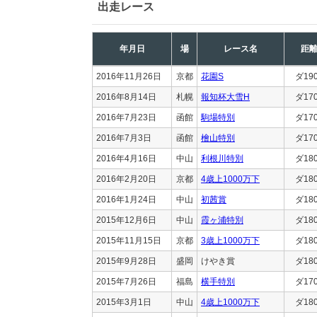
出走レース
年月日
場
レース名
距
2016年11月26日
京都
花園S
ダ19
2016年8月14日
札幌
報知杯大雪H
ダ17
2016年7月23日
函館
駒場特別
ダ17
2016年7月3日
函館
檜山特別
ダ17
2016年4月16日
中山
利根川特別
ダ18
2016年2月20日
京都
4歳上1000万下
ダ18
2016年1月24日
中山
初茜賞
ダ18
2015年12月6日
中山
霞ヶ浦特別
ダ18
2015年11月15日
京都
3歳上1000万下
ダ18
2015年9月28日
盛岡
けやき賞
ダ18
2015年7月26日
福島
横手特別
ダ17
2015年3月1日
中山
4歳上1000万下
ダ18