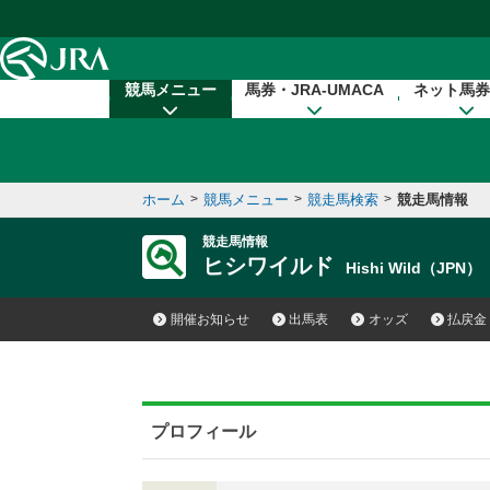
本文へ移動する
競馬メニュー
馬券・JRA-UMACA
ネット馬券
ホーム
>
競馬メニュー
>
競走馬検索
>
競走馬情報
競走馬情報
ヒシワイルド
Hishi Wild（JPN）
開催お知らせ
出馬表
オッズ
払戻金
プロフィール