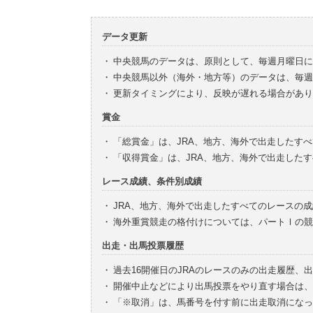
データ更新
・
中央競馬のデータは、原則として、毎週月曜日に
・
中央競馬以外（海外・地方等）のデータは、毎週
・
更新タイミングにより、反映が遅れる場合があり
賞金
・
「総賞金」は、JRA、地方、海外で出走したす
・
「収得賞金」は、JRA、地方、海外で出走した
レース成績、条件別成績
・
JRA、地方、海外で出走したすべてのレースの
・
海外重賞競走の格付けについては、パートⅠの競
出走・出馬投票履歴
・
過去16開催日のJRAのレースのみの出走履歴、
・
開催中止などにより出馬投票をやり直す場合は、
・
「※取消」は、馬番号を付す前に出走取消になっ