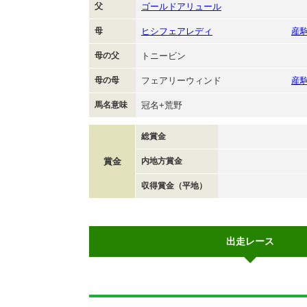
父
ゴールドアリュール
母
ヒシフェアレディ
産
母の父
トニービン
母の母
フェアリーウィンド
産
馬名意味
冠名+荒野
総賞金
賞金
内地方賞金
収得賞金（平地）
出走レース