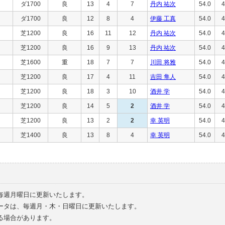
ダ1700
良
13
4
7
丹内 祐次
54.0
4
ダ1700
良
12
8
4
伊藤 工真
54.0
4
芝1200
良
16
11
12
丹内 祐次
54.0
4
芝1200
良
16
9
13
丹内 祐次
54.0
4
芝1600
重
18
7
7
川田 将雅
54.0
4
芝1200
良
17
4
11
吉田 隼人
54.0
4
芝1200
良
18
3
10
酒井 学
54.0
4
芝1200
良
14
5
2
酒井 学
54.0
4
芝1200
良
13
2
2
幸 英明
54.0
4
芝1400
良
13
8
4
幸 英明
54.0
4
毎週月曜日に更新いたします。
ータは、毎週月・木・日曜日に更新いたします。
る場合があります。