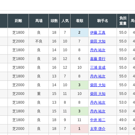
負担
距離
馬場
頭数
人気
着順
騎手名
馬
重量
芝1800
良
18
7
2
伊藤 工真
55.0
4
芝2000
不良
16
10
7
柴田 大知
55.0
4
芝1800
良
14
10
8
丹内 祐次
55.0
4
芝1800
良
16
12
6
嘉藤 貴行
55.0
4
芝1800
良
16
12
10
三浦 皇成
55.0
4
芝1800
良
13
7
8
丹内 祐次
55.0
4
芝2000
良
14
10
3
柴田 大知
55.0
4
芝2000
重
15
11
10
柴田 大知
55.0
4
芝1800
良
13
8
8
丹内 祐次
53.0
4
芝1800
良
15
11
3
丹内 祐次
53.0
4
芝1800
良
18
9
11
中井 裕二
49.0
4
芝2000
良
18
7
1
太宰 啓介
54.0
4