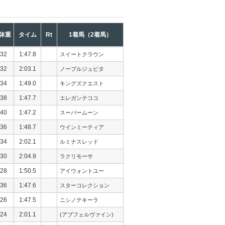
体重
タイム
Rt
1着馬（2着馬）
32
1:47.8
スイートクラウン
32
2:03.1
ノーブルジュピタ
34
1:49.0
キングズクエスト
38
1:47.7
エレガンテココ
40
1:47.2
スーパームーン
36
1:48.7
ウインミーティア
34
2:02.1
ルミナスレッド
30
2:04.9
ラクリモーサ
28
1:50.5
アイウォントユー
36
1:47.6
スターコレクション
26
1:47.5
ニシノテキーラ
24
2:01.1
(アプフェルヴァイン)