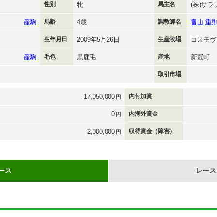
性別
牝
馬主名
(株)サ
産駒
馬齢
4歳
調教師名
畠山 重
生年月日
2009年5月26日
生産牧場
コスモヴ
産駒
毛色
黒鹿毛
産地
新冠町
取引市場
17,050,000
内付加賞
円
0
内海外賞金
円
2,000,000
収得賞金（障害）
円
ース
レース