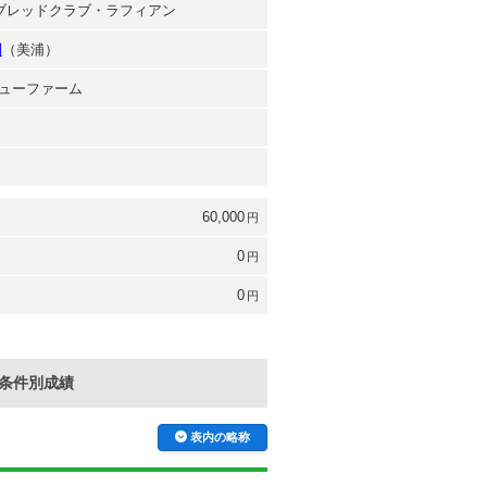
ラブレッドクラブ・ラフィアン
則
（美浦）
ューファーム
60,000
円
0
円
0
円
条件別成績
表内の略称