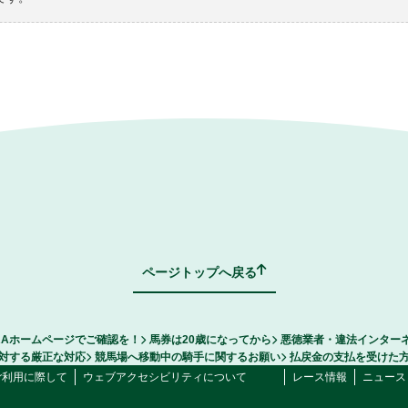
ページトップへ戻る
RAホームページでご確認を！
馬券は20歳になってから
悪徳業者・違法インター
対する厳正な対応
競馬場へ移動中の騎手に関するお願い
払戻金の支払を受けた
ご利用に際して
ウェブアクセシビリティについて
レース情報
ニュース