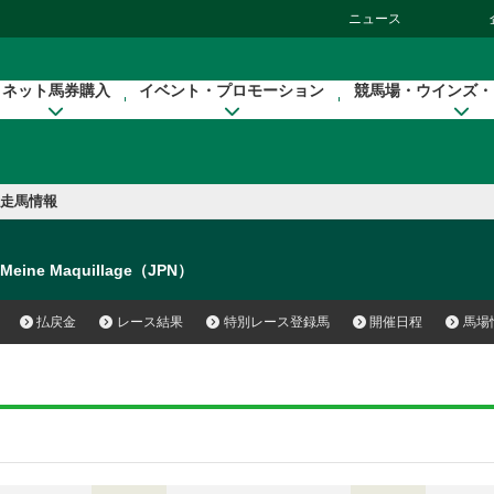
ニュース
ネット馬券購入
イベント・プロモーション
競馬場・ウインズ・
走馬情報
Meine Maquillage（JPN）
払戻金
レース結果
特別レース登録馬
開催日程
馬場