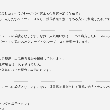
で出走したすべてのレースの本賞金と付加賞を加えた額です。
外で出走したすべてのレースから、競馬番組で別に定める方法で算定した額です
のレースの成績となります。なお、人気順成績は、JRAで出走したレースの
パートⅠの競走のみグレード／グループ（Ｇ）表記を行います。
の出走履歴、出馬投票履歴を掲載しております。
直す場合は、表示されません。
走取消になった場合に表示されます。
てのレースの成績となります。なお、外国馬は原則として直近の過去４走のみ
ィングが表示されます。
です。