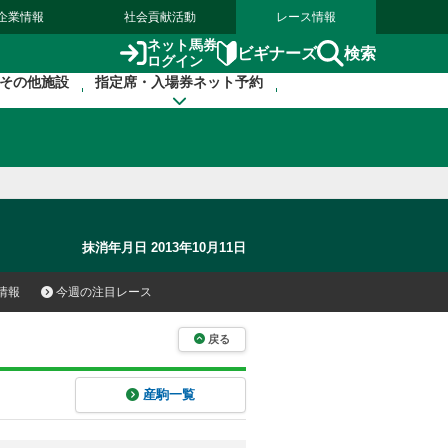
企業情報
社会貢献活動
レース情報
ネット馬券
検索
ビギナーズ
ログイン
その他施設
指定席・入場券ネット予約
抹消年月日 2013年10月11日
情報
今週の注目レース
戻る
産駒一覧