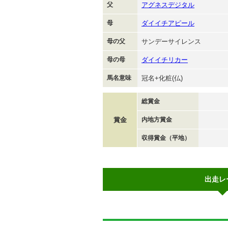
父
アグネスデジタル
母
ダイイチアピール
母の父
サンデーサイレンス
母の母
ダイイチリカー
馬名意味
冠名+化粧(仏)
総賞金
賞金
内地方賞金
収得賞金（平地）
出走レ