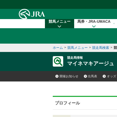
本文へ移動する
競馬メニュー
馬券・JRA-UMACA
ホーム
>
競馬メニュー
>
競走馬検索
>
競
競走馬情報
マイネマキアージュ
開催お知らせ
出馬表
オッズ
プロフィール