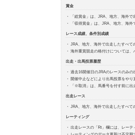
賞金
・
「総賞金」は、JRA、地方、海外
・
「収得賞金」は、JRA、地方、海
レース成績、条件別成績
・
JRA、地方、海外で出走したすべて
・
海外重賞競走の格付けについては、
出走・出馬投票履歴
・
過去16開催日のJRAのレースのみ
・
開催中止などにより出馬投票をやり
・
「※取消」は、馬番号を付す前に出
出走レース
・
JRA、地方、海外で出走したすべ
レーティング
・
出走レースの「Rt」欄には、レーテ
・
レーティングのデータ更新は不定期