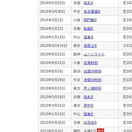
2014年5月25日
京都
烏丸S
芝24
2014年3月30日
中京
名古屋城S
芝22
2014年3月2日
小倉
関門橋S
芝18
2014年2月2日
京都
松籟S
芝24
2014年1月13日
中山
迎春S
芝25
2013年10月14日
東京
赤富士S
ダ21
2013年9月22日
阪神
ムーンライト
芝20
2013年8月31日
小倉
玄海特別
芝20
2013年8月3日
新潟
信濃川特別
芝20
2013年6月29日
中京
木曽川特別
芝22
2013年6月15日
東京
芦ノ湖特別
芝24
2013年5月19日
京都
烏丸S
芝24
2013年4月21日
東京
府中S
芝20
2013年1月13日
中山
迎春S
芝25
2012年5月26日
京都
白百合S
芝18
2012年5月3日
園田
兵庫CS
ダ18