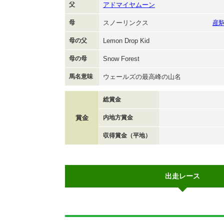
父
アドマイヤムーン
母
スノーリンクス
産
母の父
Lemon Drop Kid
母の母
Snow Forest
馬名意味
ウェールズの最高峰の山名
総賞金
賞金
内地方賞金
収得賞金（平地）
出走レース