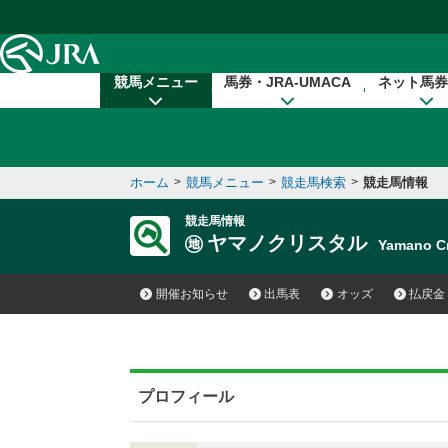
本文へ移動する
競馬メニュー
馬券・JRA-UMACA
ネット馬券
ホーム
>
競馬メニュー
>
競走馬検索
>
競走馬情報
競走馬情報
ヤマノクリスタル
Yamano C
開催お知らせ
出馬表
オッズ
払戻金
プロフィール