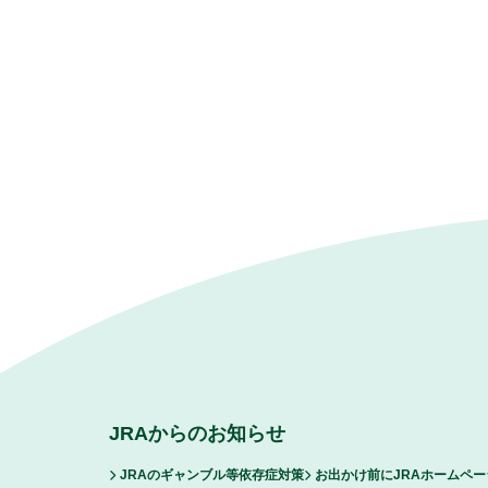
JRAからのお知らせ
JRAのギャンブル等依存症対策
お出かけ前にJRAホームペ