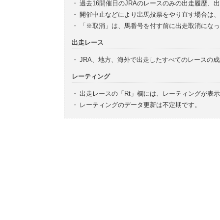
・
過去16開催日のJRAのレースのみの出走履歴、
・
開催中止などにより出馬投票をやり直す場合は、
・
「※取消」は、馬番号を付す前に出走取消になっ
出走レース
・
JRA、地方、海外で出走したすべてのレースの
レーティング
・
出走レースの「Rt」欄には、レーティングが表
・
レーティングのデータ更新は不定期です。