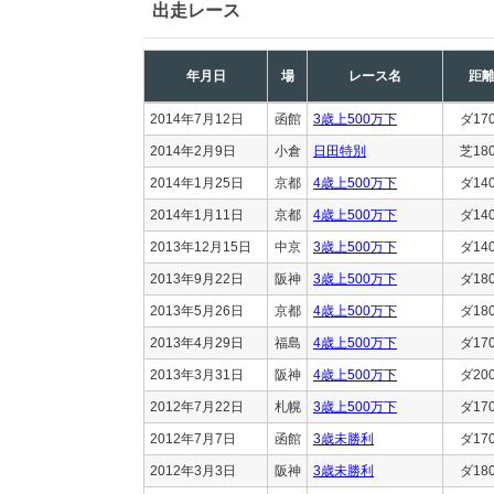
出走レース
年月日
場
レース名
距
2014年7月12日
函館
3歳上500万下
ダ17
2014年2月9日
小倉
日田特別
芝18
2014年1月25日
京都
4歳上500万下
ダ14
2014年1月11日
京都
4歳上500万下
ダ14
2013年12月15日
中京
3歳上500万下
ダ14
2013年9月22日
阪神
3歳上500万下
ダ18
2013年5月26日
京都
4歳上500万下
ダ18
2013年4月29日
福島
4歳上500万下
ダ17
2013年3月31日
阪神
4歳上500万下
ダ20
2012年7月22日
札幌
3歳上500万下
ダ17
2012年7月7日
函館
3歳未勝利
ダ17
2012年3月3日
阪神
3歳未勝利
ダ18