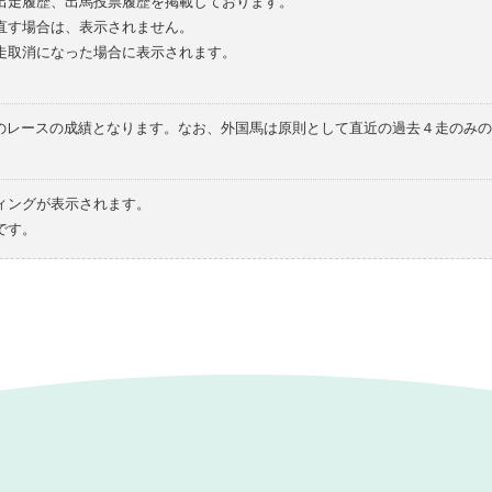
の出走履歴、出馬投票履歴を掲載しております。
直す場合は、表示されません。
走取消になった場合に表示されます。
てのレースの成績となります。なお、外国馬は原則として直近の過去４走のみ
ィングが表示されます。
です。