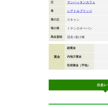
父
マンハッタンカフェ
母
シアトルブリッジ
母の父
スキャン
母の母
ミヤシロオーバン
馬名意味
冠名+架け橋
総賞金
賞金
内地方賞金
収得賞金（平地）
出走レ