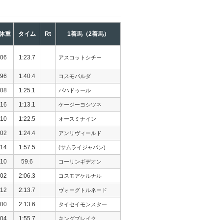
体重
タイム
Rt
1着馬（2着馬）
06
1:23.7
アスコットシチー
96
1:40.4
コスモパルダ
08
1:25.1
バハドゥール
16
1:13.1
ケージーヨシツネ
10
1:22.5
オースミナイン
02
1:24.4
アンリヴィールド
14
1:57.5
(サムライジャパン)
10
59.6
コーリンギデオン
02
2:06.3
コスモアケルナル
12
2:13.7
ヴォーグトルネード
00
2:13.6
タイセイモンスター
04
1:55.7
キングブレイク