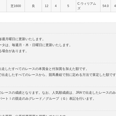
C.ウィリアム
芝1600
良
12
4
5
54.0
4
ズ
毎週月曜日に更新いたします。
ータは、毎週月・木・日曜日に更新いたします。
る場合があります。
で出走したすべてのレースの本賞金と付加賞を加えた額です。
外で出走したすべてのレースから、競馬番組で別に定める方法で算定した額です
のレースの成績となります。なお、人気順成績は、JRAで出走したレースの
パートⅠの競走のみグレード／グループ（Ｇ）表記を行います。