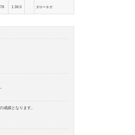
78
1:38.0
ダローネガ
。
みの成績となります。