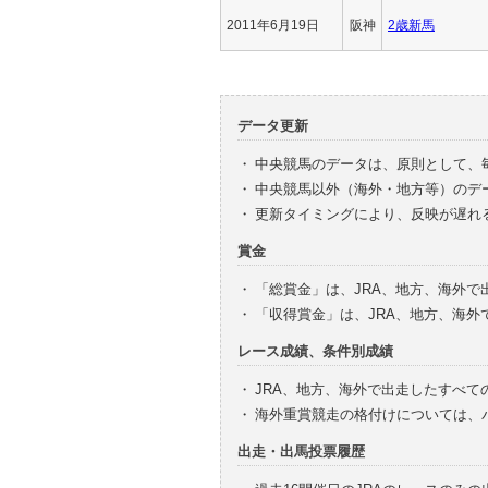
2011年6月19日
阪神
2歳新馬
データ更新
・
中央競馬のデータは、原則として、
・
中央競馬以外（海外・地方等）のデ
・
更新タイミングにより、反映が遅れ
賞金
・
「総賞金」は、JRA、地方、海外
・
「収得賞金」は、JRA、地方、海
レース成績、条件別成績
・
JRA、地方、海外で出走したすべて
・
海外重賞競走の格付けについては、
出走・出馬投票履歴