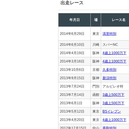
出走レース
年月日
場
レース名
2014年6月29日
東京
清里特別
2014年6月10日
川崎
スパーNC
2014年4月19日
阪神
4歳上1000万下
2014年3月16日
阪神
4歳上1000万下
2013年10月6日
京都
久多特別
2013年9月15日
阪神
新涼特別
2013年7月24日
門別
アルビレオ特
2013年7月14日
函館
3歳上500万下
2013年6月1日
阪神
3歳上500万下
2013年5月12日
東京
BSイレブン
2013年4月20日
東京
4歳上1000万下
2012年12月15日
中山
香取特別