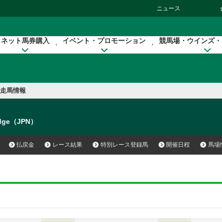
ニュース
ネット馬券購入
イベント・プロモーション
競馬場・ウインズ・
走馬情報
idge（JPN）
払戻金
レース結果
特別レース登録馬
開催日程
馬場