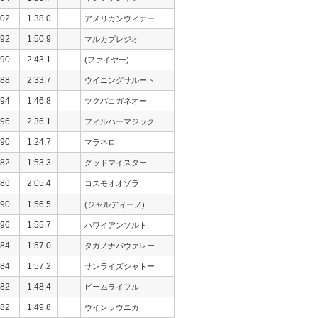
02
1:38.0
アメリカンウィナー
92
1:50.9
マルカプレジオ
90
2:43.1
(ファイヤー)
88
2:33.7
ウイニングサルート
94
1:46.8
ツクバコガネオー
96
2:36.1
フィルハーマジック
90
1:24.7
マラネロ
82
1:53.3
グッドマイスター
86
2:05.4
コスモオオゾラ
90
1:56.5
(ジャルディーノ)
96
1:55.7
ハワイアンソルト
84
1:57.0
タガノナパヴァレー
84
1:57.2
サンライズシャトー
82
1:48.4
ビームライフル
82
1:49.8
ウインラウニカ