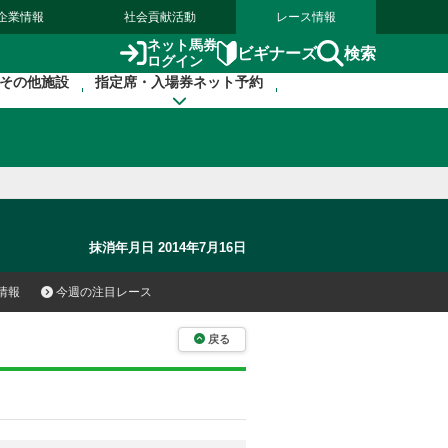
企業情報
社会貢献活動
レース情報
ネット馬券
検索
ビギナーズ
ログイン
その他施設
指定席・入場券ネット予約
抹消年月日 2014年7月16日
情報
今週の注目レース
戻る