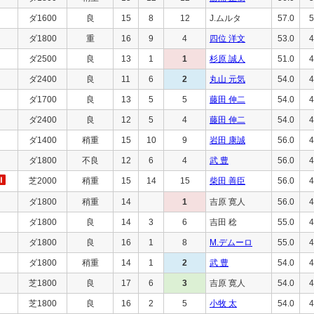
ダ1600
良
15
8
12
J.ムルタ
57.0
5
ダ1800
重
16
9
4
四位 洋文
53.0
4
ダ2500
良
13
1
1
杉原 誠人
51.0
4
ダ2400
良
11
6
2
丸山 元気
54.0
4
ダ1700
良
13
5
5
藤田 伸二
54.0
4
ダ2400
良
12
5
4
藤田 伸二
54.0
4
ダ1400
稍重
15
10
9
岩田 康誠
56.0
4
ダ1800
不良
12
6
4
武 豊
56.0
4
芝2000
稍重
15
14
15
柴田 善臣
56.0
4
ダ1800
稍重
14
1
吉原 寛人
56.0
4
ダ1800
良
14
3
6
吉田 稔
55.0
4
ダ1800
良
16
1
8
M.デムーロ
55.0
4
ダ1800
稍重
14
1
2
武 豊
54.0
4
芝1800
良
17
6
3
吉原 寛人
54.0
4
芝1800
良
16
2
5
小牧 太
54.0
4