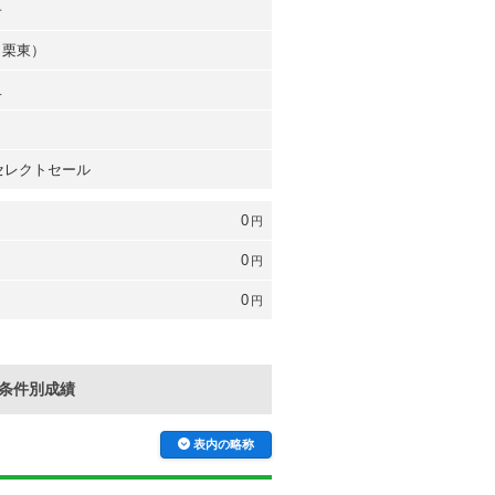
子
（栗東）
二
 セレクトセール
0
円
0
円
0
円
条件別成績
表内の略称