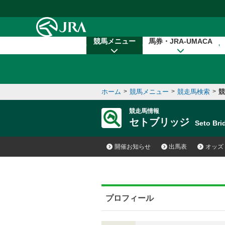
本文へ移動する
競馬メニュー
馬券・JRA-UMACA
ホーム
>
競馬メニュー
>
競走馬検索
>
競
競走馬情報
セトブリッジ
Seto Br
開催お知らせ
出馬表
オッズ
プロフィール