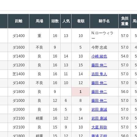
負担
距離
馬場
頭数
人気
着順
騎手名
馬
重量
N.ローウィラ
ダ1400
重
16
13
10
57.0
5
ー
ダ1600
不良
9
5
今野 忠成
57.0
4
ダ1400
良
16
14
10
小崎 綾也
54.0
5
ダ1200
良
16
13
15
藤田 伸二
57.0
5
芝1400
良
16
11
14
吉田 隼人
57.0
5
ダ1400
不良
16
10
12
藤田 伸二
57.0
5
ダ1800
良
9
1
藤田 伸二
56.0
5
ダ1000
良
12
6
8
藤田 伸二
57.0
5
ダ2000
良
16
5
9
岩田 康誠
57.0
5
ダ2100
稍重
16
12
14
岩田 康誠
57.0
5
ダ2100
良
15
9
10
大庭 和弥
57.0
5
ダ1800
稍重
15
12
12
勝浦 正樹
56.0
5