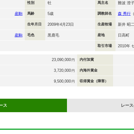
性別
牡
馬主名
難波 澄
産駒
馬齢
5歳
調教師名
森 秀行
生年月日
2009年4月23日
生産牧場
新井 昭
産駒
毛色
黒鹿毛
産地
日高町
取引市場
2010年
23,090,000
内付加賞
円
3,720,000
内海外賞金
円
9,500,000
収得賞金（障害）
円
ース
レース