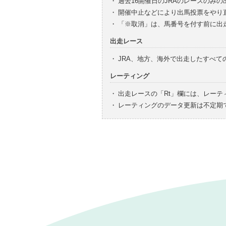
・
過去16開催日のJRAのレースのみ
・
開催中止などにより出馬投票をやり
・
「※取消」は、馬番号を付す前に出
出走レース
・
JRA、地方、海外で出走したすべ
レーティング
・
出走レースの「Rt」欄には、レーテ
・
レーティングのデータ更新は不定期