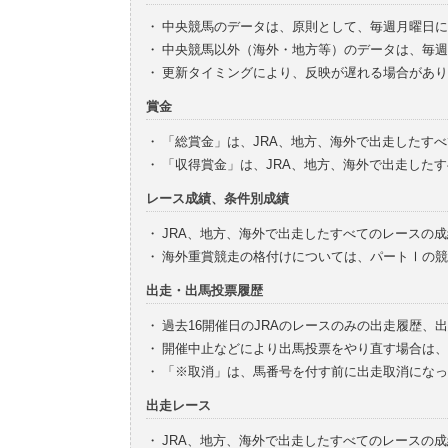
・
中央競馬のデータは、原則として、毎週月曜日に
・
中央競馬以外（海外・地方等）のデータは、毎週
・
更新タイミングにより、反映が遅れる場合があり
賞金
・
「総賞金」は、JRA、地方、海外で出走したす
・
「収得賞金」は、JRA、地方、海外で出走した
レース成績、条件別成績
・
JRA、地方、海外で出走したすべてのレースの
・
海外重賞競走の格付けについては、パートⅠの競
出走・出馬投票履歴
・
過去16開催日のJRAのレースのみの出走履歴、
・
開催中止などにより出馬投票をやり直す場合は、
・
「※取消」は、馬番号を付す前に出走取消になっ
出走レース
・
JRA、地方、海外で出走したすべてのレースの