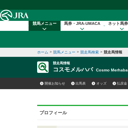
本文へ移動する
競馬メニュー
馬券・JRA-UMACA
ネット馬券
ホーム
>
競馬メニュー
>
競走馬検索
>
競走馬情報
競走馬情報
コスモメルハバ
Cosmo Merhab
開催お知らせ
出馬表
オッズ
払戻金
プロフィール