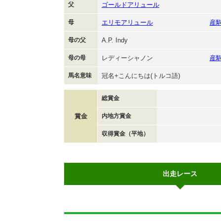
父
ゴールドアリュール
母
エリモアリュール
産
母の父
A.P. Indy
母の母
レディーシャノン
産
馬名意味
冠名+こんにちは(トルコ語)
総賞金
賞金
内地方賞金
収得賞金（平地）
出走レース