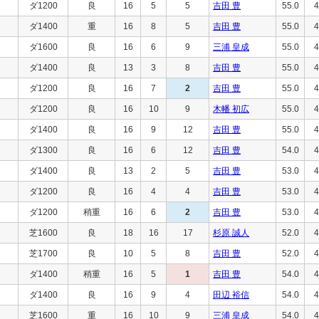
ダ1200
良
16
5
5
吉田 豊
55.0
4
ダ1400
重
16
8
5
吉田 豊
55.0
4
ダ1600
良
16
6
9
三浦 皇成
55.0
4
ダ1400
良
13
3
8
吉田 豊
55.0
4
ダ1200
良
16
7
2
吉田 豊
55.0
4
ダ1200
良
16
10
9
木幡 初広
55.0
4
ダ1400
良
16
9
12
吉田 豊
55.0
4
ダ1300
良
16
6
12
吉田 豊
54.0
4
ダ1400
良
13
2
5
吉田 豊
53.0
4
ダ1200
良
16
4
4
吉田 豊
53.0
4
ダ1200
稍重
16
6
2
吉田 豊
53.0
4
芝1600
良
18
16
17
杉原 誠人
52.0
4
芝1700
良
10
5
8
吉田 豊
52.0
4
ダ1400
稍重
16
5
1
吉田 豊
54.0
4
ダ1400
良
16
9
4
田辺 裕信
54.0
4
芝1600
重
16
10
9
三浦 皇成
54.0
4