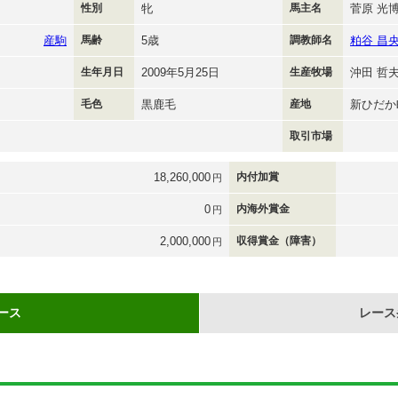
性別
牝
馬主名
菅原 光
産駒
馬齢
5歳
調教師名
粕谷 昌
生年月日
2009年5月25日
生産牧場
沖田 哲
毛色
黒鹿毛
産地
新ひだか
取引市場
18,260,000
内付加賞
円
0
内海外賞金
円
2,000,000
収得賞金（障害）
円
ース
レース