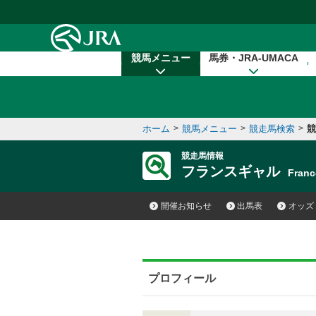
本文へ移動する
競馬メニュー
馬券・JRA-UMACA
ホーム
>
競馬メニュー
>
競走馬検索
>
競
競走馬情報
フランスギャル
Fran
開催お知らせ
出馬表
オッズ
プロフィール