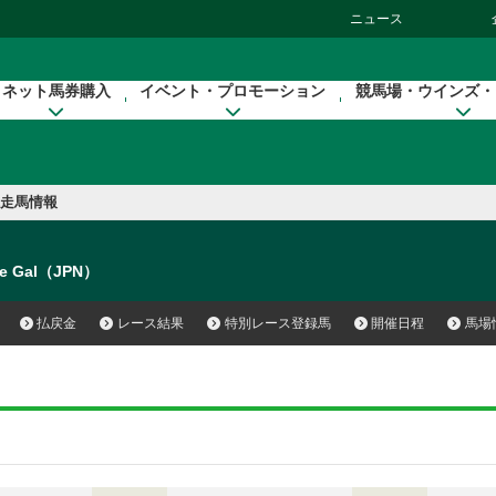
ニュース
ネット馬券購入
イベント・プロモーション
競馬場・ウインズ・
走馬情報
ce Gal（JPN）
払戻金
レース結果
特別レース登録馬
開催日程
馬場