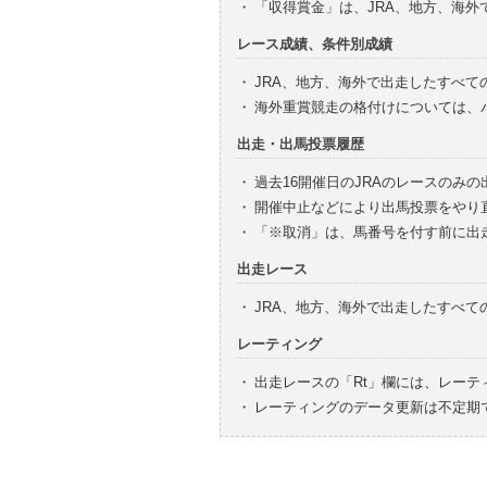
・
「収得賞金」は、JRA、地方、海
レース成績、条件別成績
・
JRA、地方、海外で出走したすべて
・
海外重賞競走の格付けについては、
出走・出馬投票履歴
・
過去16開催日のJRAのレースのみ
・
開催中止などにより出馬投票をやり
・
「※取消」は、馬番号を付す前に出
出走レース
・
JRA、地方、海外で出走したすべ
レーティング
・
出走レースの「Rt」欄には、レーテ
・
レーティングのデータ更新は不定期