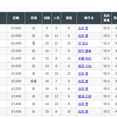
負担
距離
馬場
頭数
人気
着順
騎手名
馬
重量
ダ1600
良
9
9
9
吉田 豊
55.0
4
ダ1300
良
16
12
9
吉田 豊
55.0
4
ダ1400
重
15
11
13
伴 啓太
52.0
4
ダ1400
良
15
7
5
田中 勝春
55.0
4
ダ1200
良
15
9
12
木幡 初也
52.0
4
ダ1200
良
13
9
8
柴田 大知
55.0
4
ダ1200
良
16
10
12
吉田 豊
55.0
4
ダ1200
稍重
16
7
4
吉田 豊
55.0
4
ダ1200
良
16
5
6
吉田 豊
55.0
4
ダ1400
良
16
12
8
勝浦 正樹
55.0
4
ダ1400
良
14
10
8
吉田 豊
55.0
4
ダ1400
良
15
8
10
吉田 豊
55.0
4