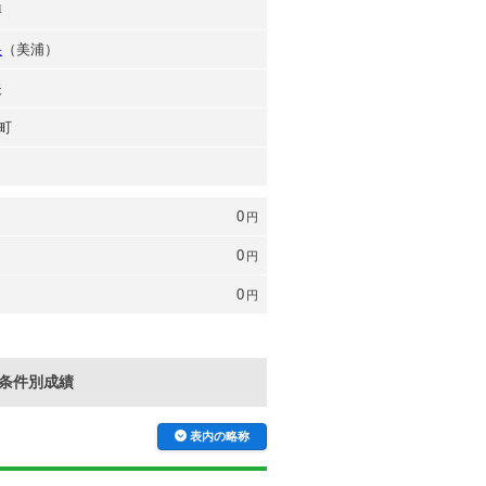
博
央
（美浦）
夫
町
0
円
0
円
0
円
条件別成績
表内の略称