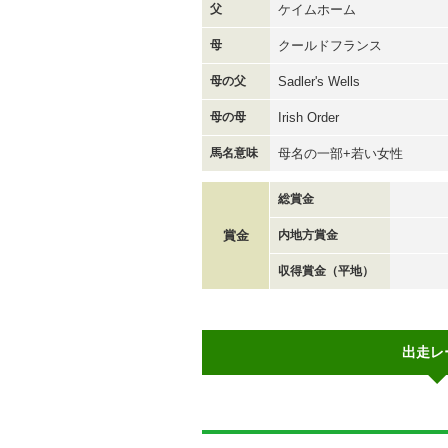
父
ケイムホーム
母
クールドフランス
母の父
Sadler's Wells
母の母
Irish Order
馬名意味
母名の一部+若い女性
総賞金
賞金
内地方賞金
収得賞金（平地）
出走レ