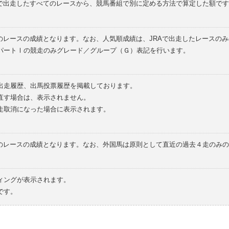
外で出走したすべてのレースから、競馬番組で別に定める方法で算定した額です
のレースの成績となります。なお、人気順成績は、JRAで出走したレースの
パートⅠの競走のみグレード／グループ（Ｇ）表記を行います。
の出走履歴、出馬投票履歴を掲載しております。
直す場合は、表示されません。
走取消になった場合に表示されます。
てのレースの成績となります。なお、外国馬は原則として直近の過去４走のみ
ィングが表示されます。
です。