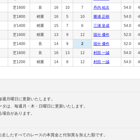
芝1600
良
16
10
7
丹内 祐次
54.0
4
芝1800
稍重
16
5
10
勝浦 正樹
54.0
4
ダ1400
稍重
15
7
6
三浦 皇成
54.0
4
芝1600
稍重
13
9
12
国分 優作
52.0
4
芝1400
良
14
9
2
国分 優作
52.0
4
芝1600
良
16
13
12
村田 一誠
54.0
4
芝1200
稍重
14
8
12
村田 一誠
54.0
4
毎週月曜日に更新いたします。
ータは、毎週月・木・日曜日に更新いたします。
る場合があります。
で出走したすべてのレースの本賞金と付加賞を加えた額です。