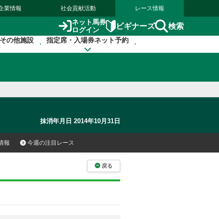
企業情報
社会貢献活動
レース情報
ネット馬券
検索
ビギナーズ
ログイン
その他施設
指定席・入場券ネット予約
抹消年月日 2014年10月31日
情報
今週の注目レース
戻る