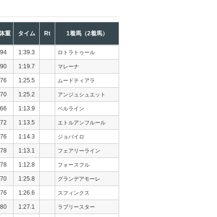
体重
タイム
Rt
1着馬（2着馬）
94
1:39.3
ロトラトゥール
90
1:19.7
マレーナ
76
1:25.5
ムードティアラ
70
1:25.2
アンジュシュエット
66
1:13.9
ベルライン
72
1:13.5
エトルアンフルール
76
1:14.3
ジョバイロ
78
1:13.1
フェアリーライン
78
1:12.8
フォースフル
70
1:25.8
グランデアモーレ
76
1:26.6
スフィンクス
80
1:27.1
ラブリースター