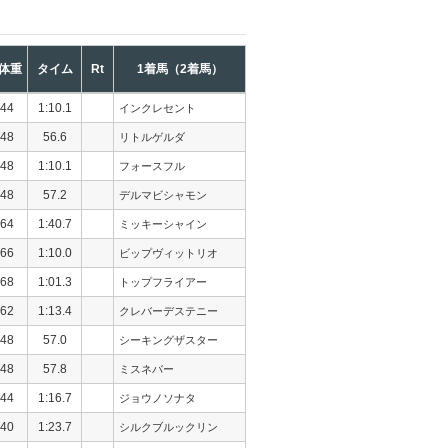
体重
タイム
Rt
1着馬（2着馬）
44
1:10.1
インクレセント
48
56.6
リトルゲルダ
48
1:10.1
フォースフル
48
57.2
デルマビシャモン
64
1:40.7
ミッキーシャイン
66
1:10.0
ビップヴィットリオ
68
1:01.3
トップフライアー
62
1:13.4
クレバーデステニー
48
57.0
シーキングザスター
48
57.8
ミスネバー
44
1:16.7
ジョウノソナタ
40
1:23.7
シルクブルックリン