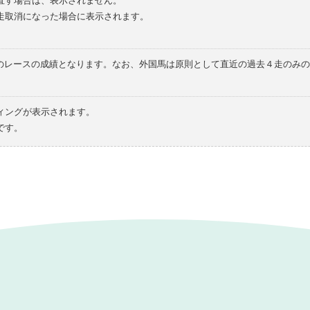
直す場合は、表示されません。
走取消になった場合に表示されます。
てのレースの成績となります。なお、外国馬は原則として直近の過去４走のみ
ィングが表示されます。
です。