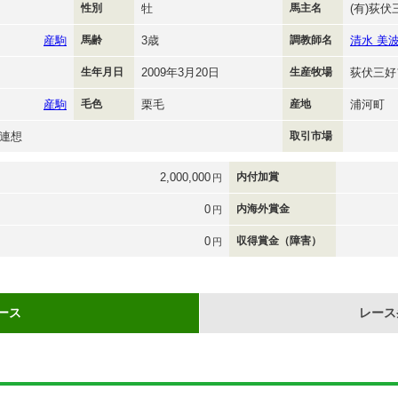
性別
牡
馬主名
(有)荻
産駒
馬齢
3歳
調教師名
清水 美
生年月日
2009年3月20日
生産牧場
荻伏三好
産駒
毛色
栗毛
産地
浦河町
連想
取引市場
2,000,000
内付加賞
円
0
内海外賞金
円
0
収得賞金（障害）
円
ース
レース