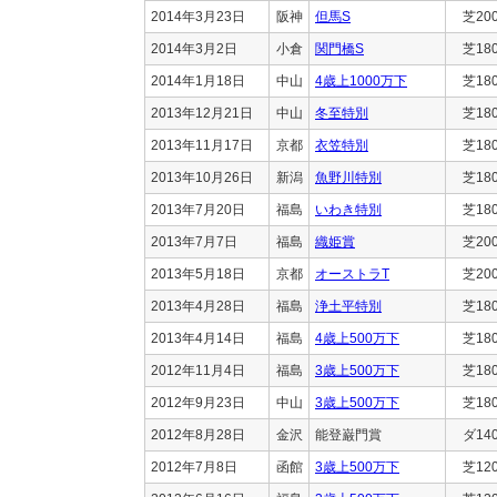
2014年3月23日
阪神
但馬S
芝20
2014年3月2日
小倉
関門橋S
芝18
2014年1月18日
中山
4歳上1000万下
芝18
2013年12月21日
中山
冬至特別
芝18
2013年11月17日
京都
衣笠特別
芝18
2013年10月26日
新潟
魚野川特別
芝18
2013年7月20日
福島
いわき特別
芝18
2013年7月7日
福島
織姫賞
芝20
2013年5月18日
京都
オーストラT
芝20
2013年4月28日
福島
浄土平特別
芝18
2013年4月14日
福島
4歳上500万下
芝18
2012年11月4日
福島
3歳上500万下
芝18
2012年9月23日
中山
3歳上500万下
芝18
2012年8月28日
金沢
能登巌門賞
ダ14
2012年7月8日
函館
3歳上500万下
芝12