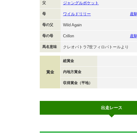
父
ジャングルポケット
母
ワイルドリリー
産
母の父
Wild Again
母の母
Crillon
産
馬名意味
クレオパトラ7世フィロパトールより
総賞金
賞金
内地方賞金
収得賞金（平地）
出走レース