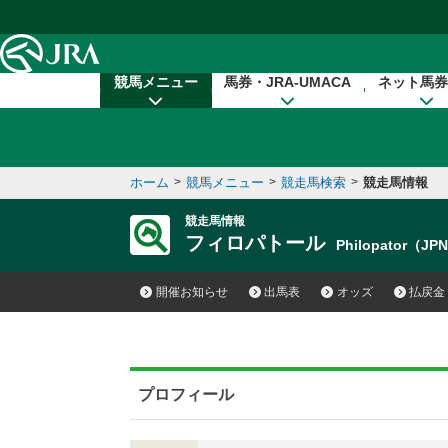
本文へ移動する
競馬メニュー
馬券・JRA-UMACA
ネット馬券
ホーム
>
競馬メニュー
>
競走馬検索
>
競走馬情報
競走馬情報
フィロパトール
Philopator（JP
開催お知らせ
出馬表
オッズ
払戻金
プロフィール