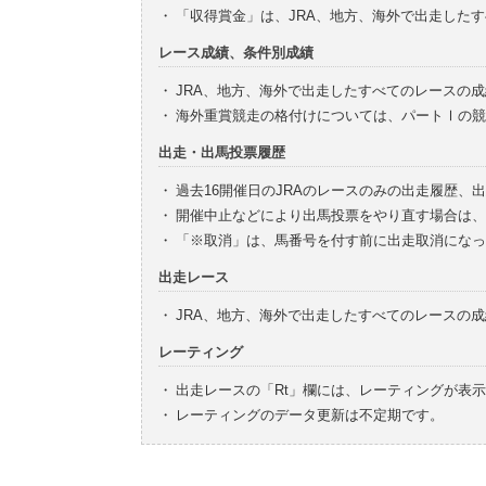
・
「収得賞金」は、JRA、地方、海外で出走した
レース成績、条件別成績
・
JRA、地方、海外で出走したすべてのレースの
・
海外重賞競走の格付けについては、パートⅠの競
出走・出馬投票履歴
・
過去16開催日のJRAのレースのみの出走履歴、
・
開催中止などにより出馬投票をやり直す場合は、
・
「※取消」は、馬番号を付す前に出走取消になっ
出走レース
・
JRA、地方、海外で出走したすべてのレースの
レーティング
・
出走レースの「Rt」欄には、レーティングが表
・
レーティングのデータ更新は不定期です。