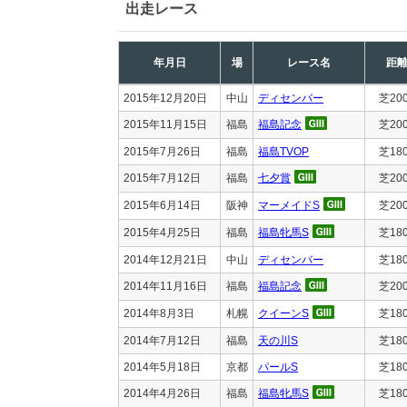
出走レース
年月日
場
レース名
距
2015年12月20日
中山
ディセンバー
芝20
2015年11月15日
福島
福島記念
芝20
2015年7月26日
福島
福島TVOP
芝18
2015年7月12日
福島
七夕賞
芝20
2015年6月14日
阪神
マーメイドS
芝20
2015年4月25日
福島
福島牝馬S
芝18
2014年12月21日
中山
ディセンバー
芝18
2014年11月16日
福島
福島記念
芝20
2014年8月3日
札幌
クイーンS
芝18
2014年7月12日
福島
天の川S
芝18
2014年5月18日
京都
パールS
芝18
2014年4月26日
福島
福島牝馬S
芝18