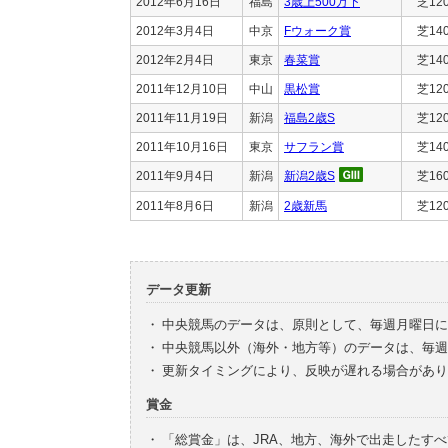
2012年6月16日
福島
3歳上500万下
芝12
2012年3月4日
中京
Fウォーク賞
芝14
2012年2月4日
東京
春菜賞
芝14
2011年12月10日
中山
黒松賞
芝12
2011年11月19日
新潟
福島2歳S
芝12
2011年10月16日
東京
サフラン賞
芝14
2011年9月4日
新潟
新潟2歳S
芝16
2011年8月6日
新潟
2歳新馬
芝12
データ更新
・
中央競馬のデータは、原則として、毎週月曜日に
・
中央競馬以外（海外・地方等）のデータは、毎週
・
更新タイミングにより、反映が遅れる場合があり
賞金
・
「総賞金」は、JRA、地方、海外で出走したす