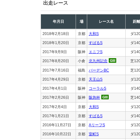
出走レース
年月日
場
レース名
距
2018年2月18日
京都
大和S
ダ12
2018年1月20日
京都
すばるS
ダ14
2017年9月9日
阪神
エニフS
ダ14
2017年8月20日
小倉
北九州記念
芝12
2017年7月16日
福島
バーデンBC
芝12
2017年4月29日
京都
天王山S
ダ12
2017年4月1日
阪神
コーラルS
ダ14
2017年2月26日
阪神
阪急杯
芝14
2017年2月4日
京都
大和S
ダ12
2017年1月21日
京都
すばるS
ダ14
2016年11月27日
京都
AリーフS
ダ12
2016年10月22日
京都
室町S
ダ12