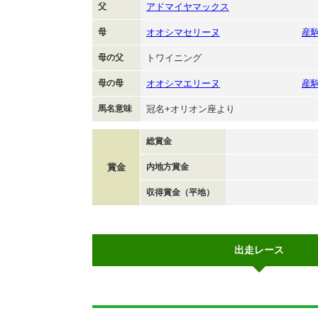
父
アドマイヤマックス
母
オオシマセリーヌ
産
母の父
トワイニング
母の母
オオシマエリーヌ
産
馬名意味
冠名+オリオン座より
総賞金
賞金
内地方賞金
収得賞金（平地）
出走レース