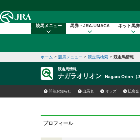
本文へ移動する
競馬メニュー
馬券・JRA-UMACA
ネット馬券
ホーム
>
競馬メニュー
>
競走馬検索
>
競走馬情報
競走馬情報
ナガラオリオン
Nagara Orion（
開催お知らせ
出馬表
オッズ
払戻金
プロフィール