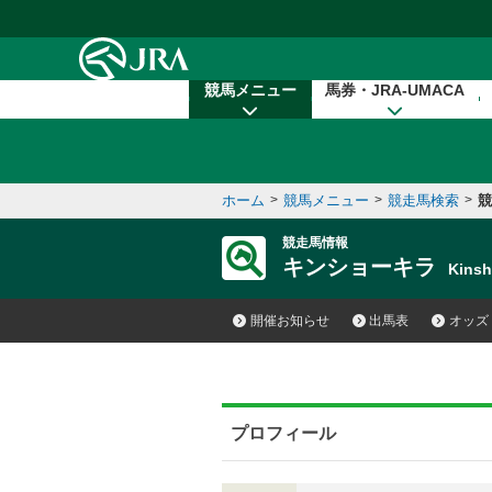
本文へ移動する
競馬メニュー
馬券・JRA-UMACA
ホーム
>
競馬メニュー
>
競走馬検索
>
競
競走馬情報
キンショーキラ
Kins
開催お知らせ
出馬表
オッズ
プロフィール