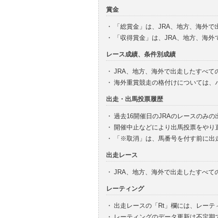
賞金
・
「総賞金」は、JRA、地方、海外
・
「収得賞金」は、JRA、地方、海
レース成績、条件別成績
・
JRA、地方、海外で出走したすべて
・
海外重賞競走の格付けについては、
出走・出馬投票履歴
・
過去16開催日のJRAのレースのみ
・
開催中止などにより出馬投票をやり
・
「※取消」は、馬番号を付す前に出
出走レース
・
JRA、地方、海外で出走したすべ
レーティング
・
出走レースの「Rt」欄には、レーテ
・
レーティングのデータ更新は不定期