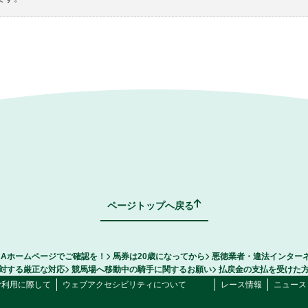
ページトップへ戻る
RAホームページでご確認を！
馬券は20歳になってから
悪徳業者・違法インター
対する厳正な対応
競馬場へ移動中の騎手に関するお願い
払戻金の支払を受けた
ご利用に際して
ウェブアクセシビリティについて
レース情報
ニュース