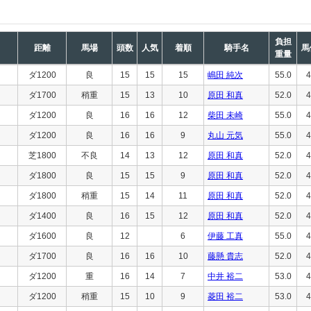
負担
距離
馬場
頭数
人気
着順
騎手名
馬
重量
ダ1200
良
15
15
15
嶋田 純次
55.0
4
ダ1700
稍重
15
13
10
原田 和真
52.0
4
ダ1200
良
16
16
12
柴田 未崎
55.0
4
ダ1200
良
16
16
9
丸山 元気
55.0
4
芝1800
不良
14
13
12
原田 和真
52.0
4
ダ1800
良
15
15
9
原田 和真
52.0
4
ダ1800
稍重
15
14
11
原田 和真
52.0
4
ダ1400
良
16
15
12
原田 和真
52.0
4
ダ1600
良
12
6
伊藤 工真
55.0
4
ダ1700
良
16
16
10
藤懸 貴志
52.0
4
ダ1200
重
16
14
7
中井 裕二
53.0
4
ダ1200
稍重
15
10
9
菱田 裕二
53.0
4