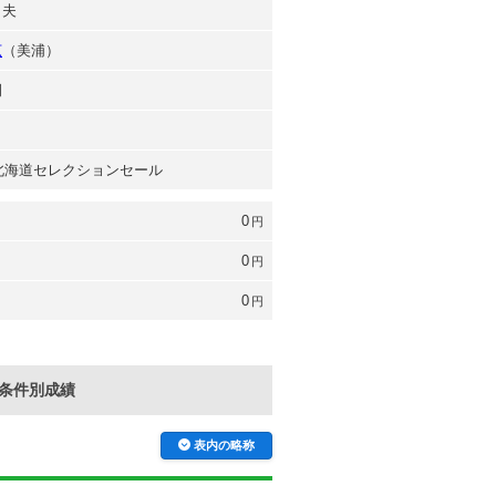
出夫
広
（美浦）
嗣
年 北海道セレクションセール
0
円
0
円
0
円
条件別成績
表内の略称