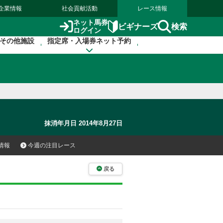
企業情報
社会貢献活動
レース情報
ネット馬券
検索
ビギナーズ
ログイン
その他施設
指定席・入場券ネット予約
抹消年月日 2014年8月27日
情報
今週の注目レース
戻る