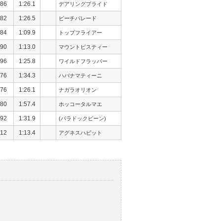
86
1:26.1
デアリングプライド
82
1:26.5
ビーチパレード
84
1:09.9
トップフライアー
90
1:13.0
マウントビスティー
96
1:25.8
ワイルドフラッパー
76
1:34.3
ハバナマティーニ
76
1:26.1
ナガラオリオン
80
1:57.4
ホッコータルマエ
92
1:31.9
(パラドックビーン)
12
1:13.4
アグネスハビット