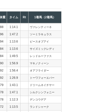
体重
タイム
Rt
1着馬（2着馬）
88
1:14.1
ヴァレンティーネ
96
1:47.2
ソーミラキュラス
94
1:13.6
ピースオブアイ
84
1:13.6
サイズミックレディ
84
1:49.5
レッドルーファス
90
1:56.9
マキノクィーン
92
1:56.4
オアフライダー
92
1:26.9
トーワフォーエバー
79
1:43.1
ドリームネイチヤー
78
1:47.1
シルクシンフォニー
78
1:12.3
デンコウデア
72
1:13.5
ランドシャーク