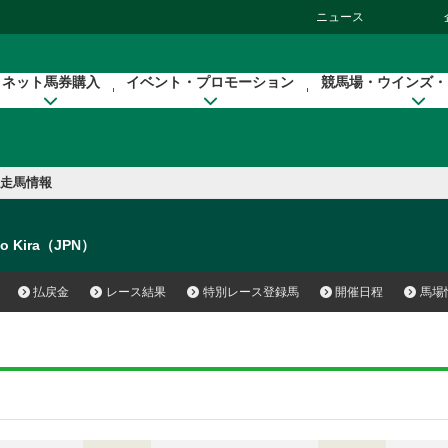
ニュース
ネット馬券購入
イベント・プロモーション
競馬場・ウインズ・
走馬情報
ho Kira（JPN）
払戻金
レース結果
特別レース登録馬
開催日程
馬場