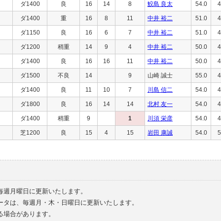
ダ1400
良
16
14
8
鮫島 良太
54.0
4
ダ1400
重
16
8
11
中井 裕二
51.0
4
ダ1150
良
16
6
7
中井 裕二
51.0
4
ダ1200
稍重
14
9
4
中井 裕二
50.0
4
ダ1400
良
16
16
11
中井 裕二
50.0
4
ダ1500
不良
14
9
山崎 誠士
55.0
4
ダ1400
良
11
10
7
川島 信二
54.0
4
ダ1800
良
16
14
14
北村 友一
54.0
4
ダ1400
稍重
9
1
川須 栄彦
54.0
4
芝1200
良
15
4
15
岩田 康誠
54.0
5
毎週月曜日に更新いたします。
ータは、毎週月・木・日曜日に更新いたします。
る場合があります。