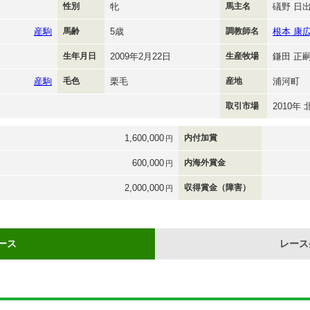
性別
牝
馬主名
礒野 日
産駒
馬齢
5歳
調教師名
根本 康
生年月日
2009年2月22日
生産牧場
鎌田 正
産駒
毛色
栗毛
産地
浦河町
取引市場
2010
1,600,000
内付加賞
円
600,000
内海外賞金
円
2,000,000
収得賞金（障害）
円
ース
レース