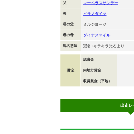
父
マーベラスサンデー
母
ピサノダイヤ
母の父
ミルジヨージ
母の母
ダイナスマイル
馬名意味
冠名+キラキラ光るより
総賞金
賞金
内地方賞金
収得賞金（平地）
出走レ