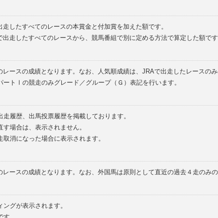
で出走したすべてのレースの本賞金と付加賞を加えた額です。
外で出走したすべてのレースから、競馬番組で別に定める方法で算定した額です
のレースの成績となります。なお、人気順成績は、JRAで出走したレースの
パートⅠの競走のみグレード／グループ（Ｇ）表記を行います。
の出走履歴、出馬投票履歴を掲載しております。
直す場合は、表示されません。
走取消になった場合に表示されます。
てのレースの成績となります。なお、外国馬は原則として直近の過去４走のみ
ィングが表示されます。
です。