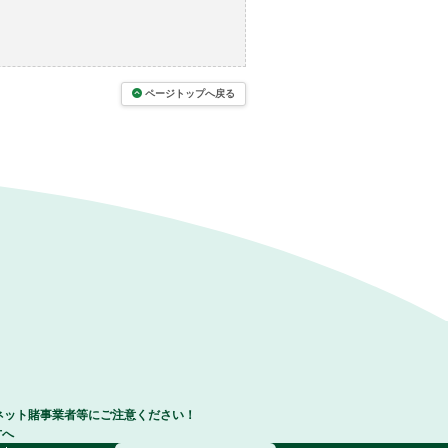
ページトップへ戻る
ネット賭事業者等にご注意ください！
方へ