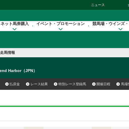
ニュース
ネット馬券購入
イベント・プロモーション
競馬場・ウインズ・
走馬情報
iend Harbor（JPN）
払戻金
レース結果
特別レース登録馬
開催日程
馬場