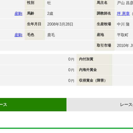
性別
牡
馬主名
戸山 昌
産駒
馬齢
2歳
調教師名
坪 憲章
生年月日
2008年3月28日
生産牧場
中川 隆
産駒
毛色
鹿毛
産地
平取町
取引市場
2010年
0
内付加賞
円
0
内海外賞金
円
0
収得賞金（障害）
円
ース
レース