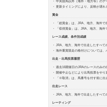
・
中央競馬以外（海外・地方等）のデ
・
更新タイミングにより、反映が遅れ
賞金
・
「総賞金」は、JRA、地方、海外
・
「収得賞金」は、JRA、地方、海
レース成績、条件別成績
・
JRA、地方、海外で出走したすべて
・
海外重賞競走の格付けについては、
出走・出馬投票履歴
・
過去16開催日のJRAのレースのみ
・
開催中止などにより出馬投票をやり
・
「※取消」は、馬番号を付す前に出
出走レース
・
JRA、地方、海外で出走したすべ
レーティング