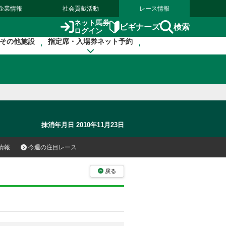
企業情報
社会貢献活動
レース情報
ネット馬券
検索
ビギナーズ
ログイン
その他施設
指定席・入場券ネット予約
抹消年月日 2010年11月23日
情報
今週の注目レース
戻る