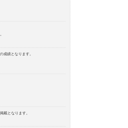
。
みの成績となります。
の掲載となります。