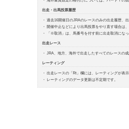
・
海外重賞競走の格付けについては、パートⅠの競
出走・出馬投票履歴
・
過去16開催日のJRAのレースのみの出走履歴、
・
開催中止などにより出馬投票をやり直す場合は、
・
「※取消」は、馬番号を付す前に出走取消になっ
出走レース
・
JRA、地方、海外で出走したすべてのレースの
レーティング
・
出走レースの「Rt」欄には、レーティングが表
・
レーティングのデータ更新は不定期です。