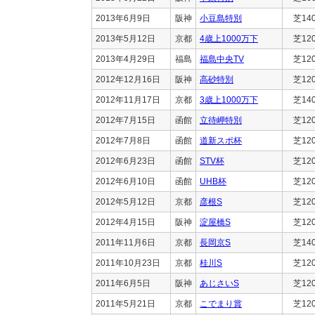
2013年6月9日
阪神
小豆島特別
芝14
2013年5月12日
京都
4歳上1000万下
芝12
2013年4月29日
福島
福島中央TV
芝12
2012年12月16日
阪神
高砂特別
芝12
2012年11月17日
京都
3歳上1000万下
芝14
2012年7月15日
函館
立待岬特別
芝12
2012年7月8日
函館
道新スポ杯
芝12
2012年6月23日
函館
STV杯
芝12
2012年6月10日
函館
UHB杯
芝12
2012年5月12日
京都
彦根S
芝12
2012年4月15日
阪神
淀屋橋S
芝12
2011年11月6日
京都
長岡京S
芝14
2011年10月23日
京都
桂川S
芝12
2011年6月5日
阪神
あじさいS
芝12
2011年5月21日
京都
こでまり賞
芝12