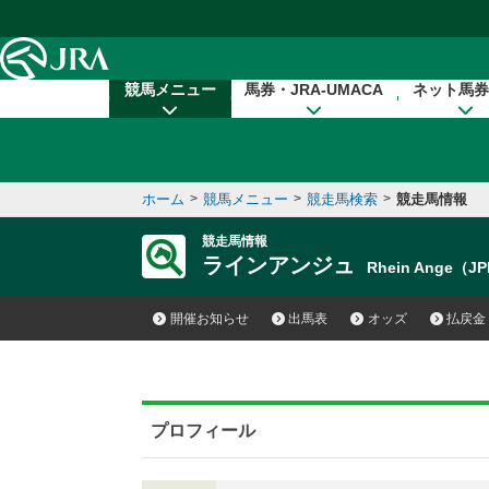
本文へ移動する
競馬メニュー
馬券・JRA-UMACA
ネット馬券
ホーム
>
競馬メニュー
>
競走馬検索
>
競走馬情報
競走馬情報
ラインアンジュ
Rhein Ange（J
開催お知らせ
出馬表
オッズ
払戻金
プロフィール