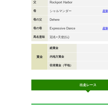
父
Rockport Harbor
母
シャルマンダー
産
母の父
Dehere
母の母
Expressive Dance
産
馬名意味
冠名+天使(仏)
総賞金
賞金
内地方賞金
収得賞金（平地）
出走レース