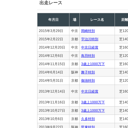
出走レース
年月日
場
レース名
距
2015年3月29日
中京
岡崎特別
芝12
2015年2月22日
京都
宇治川特別
芝14
2014年12月20日
中京
中京日経賞
芝16
2014年12月6日
中京
鳥羽特別
芝12
2014年11月15日
京都
3歳上1000万下
芝16
2014年6月14日
阪神
舞子特別
芝14
2014年5月31日
京都
御池特別
芝12
2013年12月14日
中京
中京日経賞
芝16
2013年11月16日
京都
3歳上1000万下
芝14
2013年10月27日
京都
3歳上1000万下
芝14
2013年10月6日
京都
久多特別
芝14
2013年9月22日
阪神
甲東特別
芝16