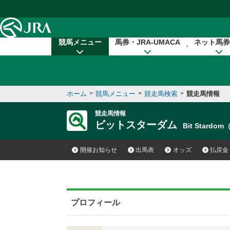
本文へ移動する
競馬メニュー
馬券・JRA-UMACA
ネット馬券
ホーム
>
競馬メニュー
>
競走馬検索
>
競走馬情報
競走馬情報
ビットスターダム
Bit Stardo
開催お知らせ
出馬表
オッズ
払戻金
プロフィール