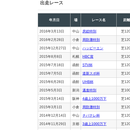
出走レース
年月日
場
レース名
距
2016年3月13日
中山
房総特別
芝12
2016年2月28日
小倉
周防灘特別
芝12
2015年12月27日
中山
ハッピーエン
芝12
2015年8月8日
札幌
HBC賞
芝12
2015年7月18日
函館
STV杯
芝12
2015年7月5日
函館
道新スポ杯
芝12
2015年6月28日
函館
UHB杯
芝12
2015年5月3日
新潟
邁進特別
芝10
2015年3月14日
阪神
4歳上1000万下
芝14
2015年3月1日
小倉
周防灘特別
芝12
2014年12月14日
中山
チバテレ杯
芝12
2014年11月29日
京都
3歳上1000万下
芝12