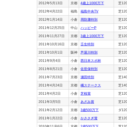
2012年5月13日
京都
4歳上1000万下
芝12
2012年4月22日
福島
福島中央TV
芝12
2012年1月14日
小倉
周防灘特別
芝12
2011年12月25日
中山
ハッピーP
芝12
2011年11月27日
京都
3歳上1000万下
芝12
2011年10月16日
京都
壬生特別
芝12
2011年10月1日
阪神
芦屋川特別
芝12
2011年9月4日
小倉
西日本スポ杯
芝12
2011年8月21日
小倉
佐世保特別
芝12
2011年7月23日
京都
瀬田特別
芝14
2011年4月24日
京都
橘ステークス
芝14
2011年4月2日
小倉
芝桜賞
芝12
2011年3月5日
小倉
あざみ賞
芝12
2011年2月12日
京都
3歳500万下
ダ12
2011年1月22日
小倉
かささぎ賞
芝12
2010年11月6日
京都
2歳500万下
芝12