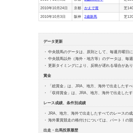
2010年10月24日
京都
かえで賞
芝14
2010年10月3日
阪神
2歳新馬
芝12
データ更新
・
中央競馬のデータは、原則として、毎週月曜日に
・
中央競馬以外（海外・地方等）のデータは、毎週
・
更新タイミングにより、反映が遅れる場合があり
賞金
・
「総賞金」は、JRA、地方、海外で出走したす
・
「収得賞金」は、JRA、地方、海外で出走した
レース成績、条件別成績
・
JRA、地方、海外で出走したすべてのレースの
・
海外重賞競走の格付けについては、パートⅠの競
出走・出馬投票履歴