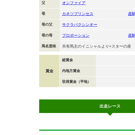
父
オンファイア
母
カネツプリンセス
産
母の父
サクラバクシンオー
母の母
プロポーション
産
馬名意味
共有馬主のイニシャルより+スターの座
総賞金
賞金
内地方賞金
収得賞金（平地）
出走レース