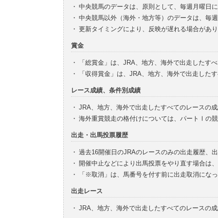
・
中央競馬のデータは、原則として、毎週月曜日に
・
中央競馬以外（海外・地方等）のデータは、毎週
・
更新タイミングにより、反映が遅れる場合があり
賞金
・
「総賞金」は、JRA、地方、海外で出走したす
・
「収得賞金」は、JRA、地方、海外で出走した
レース成績、条件別成績
・
JRA、地方、海外で出走したすべてのレースの
・
海外重賞競走の格付けについては、パートⅠの競
出走・出馬投票履歴
・
過去16開催日のJRAのレースのみの出走履歴、
・
開催中止などにより出馬投票をやり直す場合は、
・
「※取消」は、馬番号を付す前に出走取消になっ
出走レース
・
JRA、地方、海外で出走したすべてのレースの