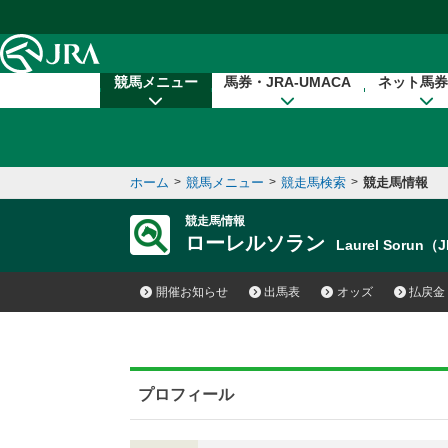
本文へ移動する
競馬メニュー
馬券・JRA-UMACA
ネット馬券
ホーム
>
競馬メニュー
>
競走馬検索
>
競走馬情報
競走馬情報
ローレルソラン
Laurel Sorun（
開催お知らせ
出馬表
オッズ
払戻金
プロフィール