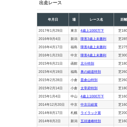
出走レース
年月日
場
レース名
距
2017年1月29日
東京
4歳上1000万下
芝18
2016年9月4日
新潟
障害3歳上未勝利
芝28
2016年4月17日
福島
障害4歳上未勝利
芝27
2016年1月23日
中京
障害4歳上未勝利
芝30
2015年6月21日
函館
北斗特別
芝18
2015年4月19日
福島
奥の細道特別
芝26
2015年2月28日
小倉
皿倉山特別
芝26
2015年2月14日
小倉
太宰府特別
芝18
2015年1月4日
中山
4歳上1000万下
芝16
2014年12月20日
中京
中京日経賞
芝16
2014年8月17日
札幌
ライラック賞
芝20
2014年8月2日
新潟
五頭連峰特別
芝16