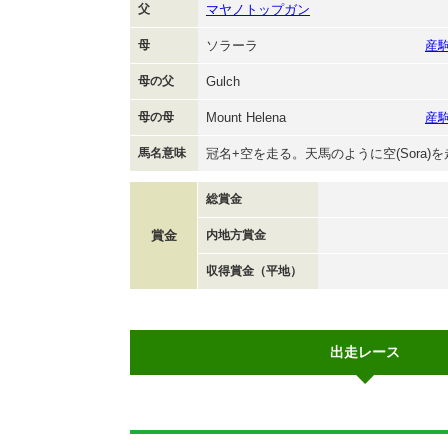
父
マヤノトップガン
母
ソラーラ
産
母の父
Gulch
母の母
Mount Helena
産
馬名意味
冠名+空を走る。天馬のように空(Sora)を走
総賞金
賞金
内地方賞金
収得賞金（平地）
出走レース