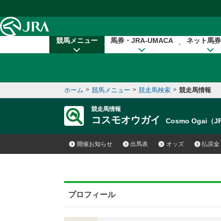
本文へ移動する
競馬メニュー
馬券・JRA-UMACA
ネット馬券
ホーム
>
競馬メニュー
>
競走馬検索
>
競走馬情報
競走馬情報
コスモオウガイ
Cosmo Ogai（J
開催お知らせ
出馬表
オッズ
払戻金
プロフィール