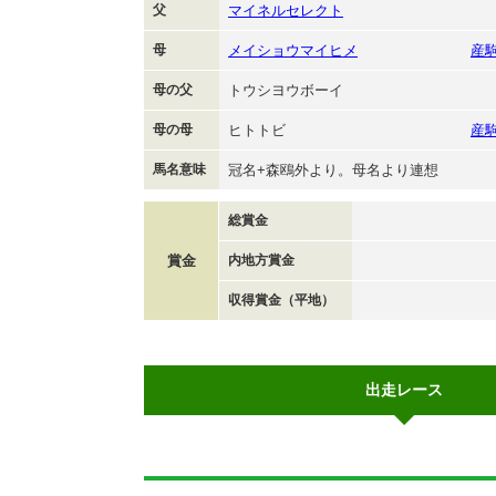
父
マイネルセレクト
母
メイショウマイヒメ
産
母の父
トウシヨウボーイ
母の母
ヒトトビ
産
馬名意味
冠名+森鴎外より。母名より連想
総賞金
賞金
内地方賞金
収得賞金（平地）
出走レース