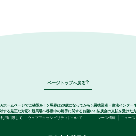
ページトップへ戻る
RAホームページでご確認を！
馬券は20歳になってから
悪徳業者・違法インター
対する厳正な対応
競馬場へ移動中の騎手に関するお願い
払戻金の支払を受けた
ご利用に際して
ウェブアクセシビリティについて
レース情報
ニュース