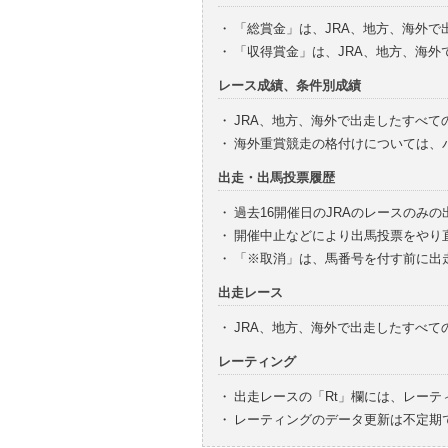
・
「総賞金」は、JRA、地方、海外
・
「収得賞金」は、JRA、地方、海
レース成績、条件別成績
・
JRA、地方、海外で出走したすべて
・
海外重賞競走の格付けについては、
出走・出馬投票履歴
・
過去16開催日のJRAのレースのみ
・
開催中止などにより出馬投票をやり
・
「※取消」は、馬番号を付す前に出
出走レース
・
JRA、地方、海外で出走したすべ
レーティング
・
出走レースの「Rt」欄には、レーテ
・
レーティングのデータ更新は不定期