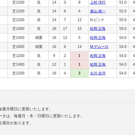
芝1200
良
14
3
9
上村 洋行
51.0
4
芝1200
良
14
8
4
柴山 雄一
52.0
4
芝1200
良
14
7
12
N.ピンナ
55.0
4
芝1600
良
18
17
15
松岡 正海
55.0
4
芝1400
稍重
16
12
5
松岡 正海
54.0
4
芝1600
稍重
16
6
14
M.デムーロ
54.0
4
芝1200
良
9
2
1
松岡 正海
54.0
4
芝1400
良
12
1
1
松岡 正海
54.0
4
芝1200
良
16
4
3
古川 吉洋
54.0
4
毎週月曜日に更新いたします。
ータは、毎週月・木・日曜日に更新いたします。
る場合があります。