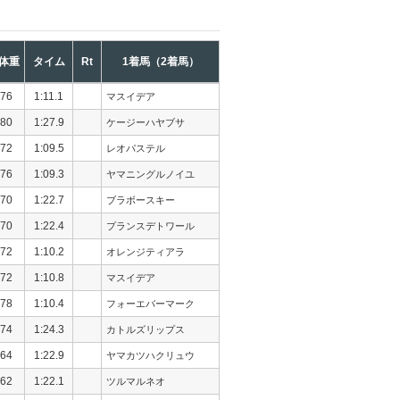
体重
タイム
Rt
1着馬（2着馬）
76
1:11.1
マスイデア
80
1:27.9
ケージーハヤブサ
72
1:09.5
レオパステル
76
1:09.3
ヤマニングルノイユ
70
1:22.7
ブラボースキー
70
1:22.4
プランスデトワール
72
1:10.2
オレンジティアラ
72
1:10.8
マスイデア
78
1:10.4
フォーエバーマーク
74
1:24.3
カトルズリップス
64
1:22.9
ヤマカツハクリュウ
62
1:22.1
ツルマルネオ