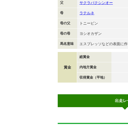
父
サクラバクシンオー
母
ラテルネ
母の父
トニービン
母の母
ヨシオカザン
馬名意味
エスプレッソなどの表面に作
総賞金
賞金
内地方賞金
収得賞金（平地）
出走レ