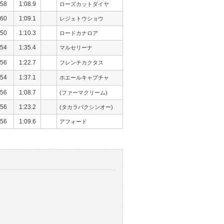
58
1:08.9
ローズカットダイヤ
60
1:09.1
レジェトウショウ
50
1:10.3
ロードカナロア
54
1:35.4
マルセリーナ
56
1:22.7
フレンチカクタス
54
1:37.1
ホエールキャプチャ
56
1:08.7
(ファーマクリーム)
56
1:23.2
(タカラバクシンオー)
56
1:09.6
アフォード