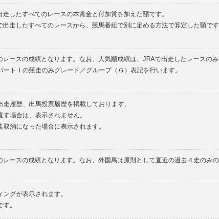
で出走したすべてのレースの本賞金と付加賞を加えた額です。
外で出走したすべてのレースから、競馬番組で別に定める方法で算定した額です
のレースの成績となります。なお、人気順成績は、JRAで出走したレースの
パートⅠの競走のみグレード／グループ（Ｇ）表記を行います。
の出走履歴、出馬投票履歴を掲載しております。
直す場合は、表示されません。
走取消になった場合に表示されます。
てのレースの成績となります。なお、外国馬は原則として直近の過去４走のみ
ィングが表示されます。
です。