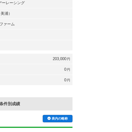
ンデーレーシング
（美浦）
ファーム
203,000
円
0
円
0
円
条件別成績
表内の略称