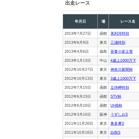
出走レース
年月日
場
レース名
2013年7月27日
函館
美利河特別
2013年6月9日
東京
三浦特別
2013年4月6日
福島
吾妻小富士賞
2013年1月13日
中山
4歳上1000万下
2012年10月27日
東京
神奈川新聞杯
2012年10月13日
東京
3歳上1000万下
2012年7月15日
函館
立待岬特別
2012年6月23日
函館
STV杯
2012年6月10日
函館
UHB杯
2012年3月10日
阪神
うずしおS
2011年11月20日
東京
奥多摩S
2011年10月16日
東京
白秋S