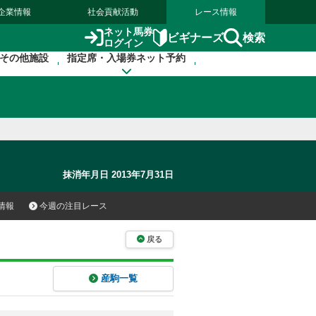
企業情報
社会貢献活動
レース情報
ネット馬券
検索
ビギナーズ
ログイン
その他施設
指定席・入場券ネット予約
抹消年月日 2013年7月31日
情報
今週の注目レース
戻る
産駒一覧