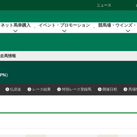
ニュース
ネット馬券購入
イベント・プロモーション
競馬場・ウインズ・
走馬情報
（JPN）
払戻金
レース結果
特別レース登録馬
開催日程
馬場