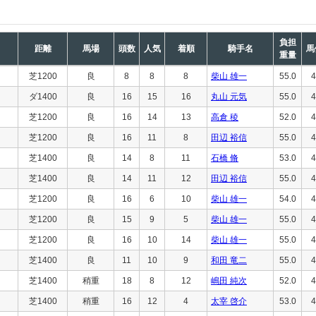
負担
距離
馬場
頭数
人気
着順
騎手名
馬
重量
芝1200
良
8
8
8
柴山 雄一
55.0
4
ダ1400
良
16
15
16
丸山 元気
55.0
4
芝1200
良
16
14
13
高倉 稜
52.0
4
芝1200
良
16
11
8
田辺 裕信
55.0
4
芝1400
良
14
8
11
石橋 脩
53.0
4
芝1400
良
14
11
12
田辺 裕信
55.0
4
芝1200
良
16
6
10
柴山 雄一
54.0
4
芝1200
良
15
9
5
柴山 雄一
55.0
4
芝1200
良
16
10
14
柴山 雄一
55.0
4
芝1400
良
11
10
9
和田 竜二
55.0
4
芝1400
稍重
18
8
12
嶋田 純次
52.0
4
芝1400
稍重
16
12
4
太宰 啓介
53.0
4