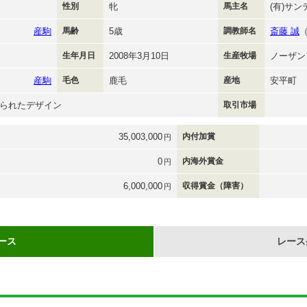
性別
牝
馬主名
(有)サ
産駒
馬齢
5歳
調教師名
斎藤 誠
生年月日
2008年3月10日
生産牧場
ノーザン
産駒
毛色
鹿毛
産地
安平町
られたデザイン
取引市場
35,003,000
内付加賞
円
0
内海外賞金
円
6,000,000
収得賞金（障害）
円
ース
レース