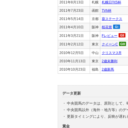
2011年8月13日
札幌
札幌日刊S杯
2011年7月23日
函館
TVh杯
2011年5月14日
京都
葵ステークス
2011年4月10日
阪神
桜花賞
2011年3月21日
阪神
Fレビュー
2011年2月12日
東京
クイーンC
2010年12月5日
中山
クリスマスR
2010年11月13日
東京
2歳未勝利
2010年10月23日
福島
2歳新馬
データ更新
・
中央競馬のデータは、原則として、
・
中央競馬以外（海外・地方等）のデ
・
更新タイミングにより、反映が遅れ
賞金