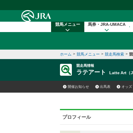
本文へ移動する
競馬メニュー
馬券・JRA-UMACA
ホーム
>
競馬メニュー
>
競走馬検索
>
競
競走馬情報
ラテアート
Latte Art
開催お知らせ
出馬表
オッズ
プロフィール