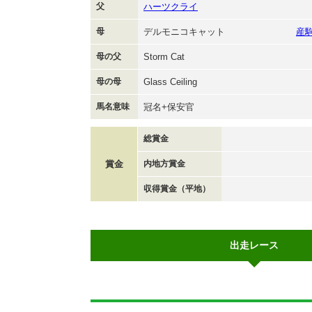
父
ハーツクライ
母
デルモニコキャット
産
母の父
Storm Cat
母の母
Glass Ceiling
馬名意味
冠名+保安官
総賞金
賞金
内地方賞金
収得賞金（平地）
出走レース