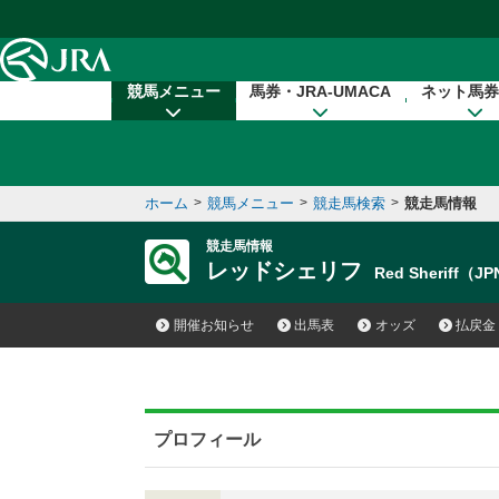
本文へ移動する
競馬メニュー
馬券・JRA-UMACA
ネット馬券
ホーム
>
競馬メニュー
>
競走馬検索
>
競走馬情報
競走馬情報
レッドシェリフ
Red Sheriff（J
開催お知らせ
出馬表
オッズ
払戻金
プロフィール