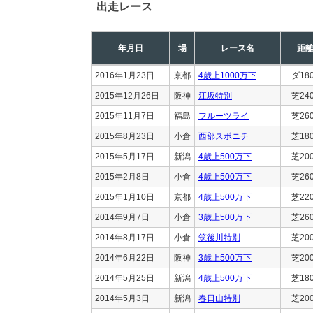
出走レース
年月日
場
レース名
距
2016年1月23日
京都
4歳上1000万下
ダ18
2015年12月26日
阪神
江坂特別
芝24
2015年11月7日
福島
フルーツライ
芝26
2015年8月23日
小倉
西部スポニチ
芝18
2015年5月17日
新潟
4歳上500万下
芝20
2015年2月8日
小倉
4歳上500万下
芝26
2015年1月10日
京都
4歳上500万下
芝22
2014年9月7日
小倉
3歳上500万下
芝26
2014年8月17日
小倉
筑後川特別
芝20
2014年6月22日
阪神
3歳上500万下
芝20
2014年5月25日
新潟
4歳上500万下
芝18
2014年5月3日
新潟
春日山特別
芝20