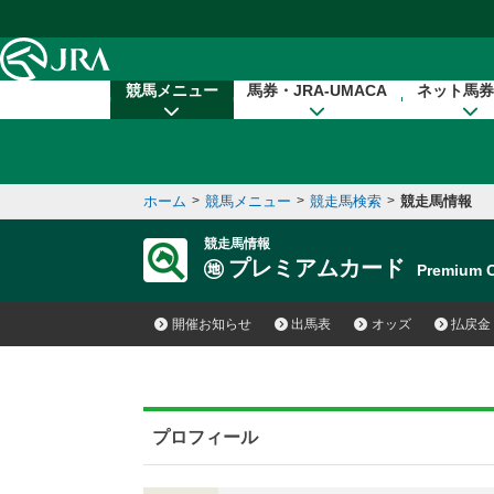
本文へ移動する
競馬メニュー
馬券・JRA-UMACA
ネット馬券
ホーム
>
競馬メニュー
>
競走馬検索
>
競走馬情報
競走馬情報
プレミアムカード
Premium
開催お知らせ
出馬表
オッズ
払戻金
プロフィール