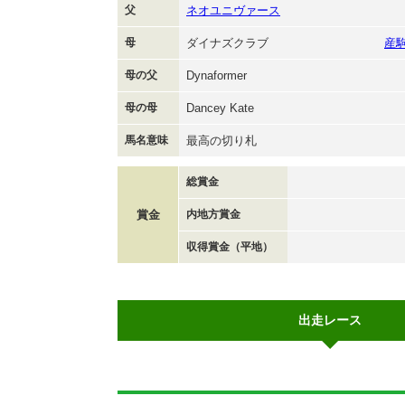
父
ネオユニヴァース
母
ダイナズクラブ
産
母の父
Dynaformer
母の母
Dancey Kate
馬名意味
最高の切り札
総賞金
賞金
内地方賞金
収得賞金（平地）
出走レース