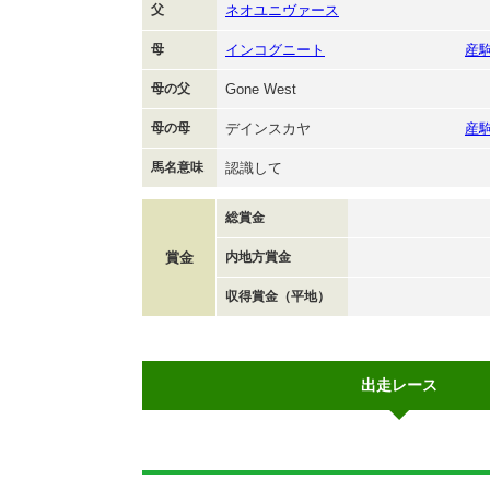
父
ネオユニヴァース
母
インコグニート
産
母の父
Gone West
母の母
デインスカヤ
産
馬名意味
認識して
総賞金
賞金
内地方賞金
収得賞金（平地）
出走レース