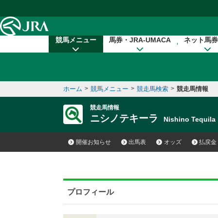
本文へ移動する
競馬メニュー
馬券・JRA-UMACA
ネット馬券
ホーム
>
競馬メニュー
>
競走馬検索
>
競走馬情報
競走馬情報
ニシノテキーラ
Nishino Tequi
開催お知らせ
出馬表
オッズ
払戻金
プロフィール