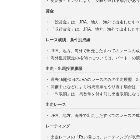
・
更新タイミングにより、反映が遅れる場合があり
賞金
・
「総賞金」は、JRA、地方、海外で出走したす
・
「収得賞金」は、JRA、地方、海外で出走した
レース成績、条件別成績
・
JRA、地方、海外で出走したすべてのレースの
・
海外重賞競走の格付けについては、パートⅠの競
出走・出馬投票履歴
・
過去16開催日のJRAのレースのみの出走履歴、
・
開催中止などにより出馬投票をやり直す場合は、
・
「※取消」は、馬番号を付す前に出走取消になっ
出走レース
・
JRA、地方、海外で出走したすべてのレースの
レーティング
・
出走レースの「Rt」欄には、レーティングが表