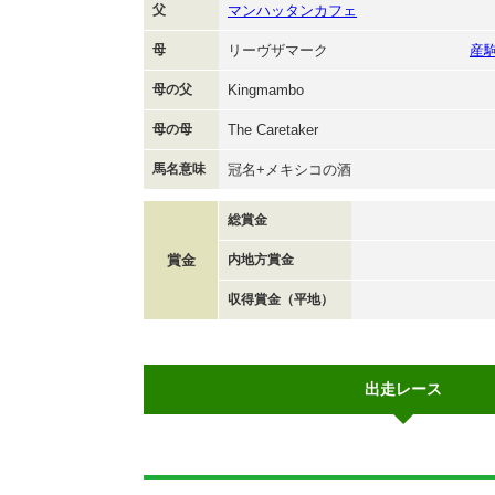
父
マンハッタンカフェ
母
リーヴザマーク
産
母の父
Kingmambo
母の母
The Caretaker
馬名意味
冠名+メキシコの酒
総賞金
賞金
内地方賞金
収得賞金（平地）
出走レース