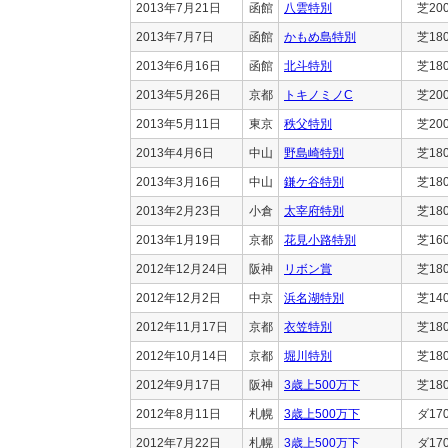
2013年7月21日
函館
八雲特別
芝20
2013年7月7日
函館
かもめ島特別
芝18
2013年6月16日
函館
北斗特別
芝18
2013年5月26日
京都
トキノミノC
芝20
2013年5月11日
東京
秩父特別
芝20
2013年4月6日
中山
野島崎特別
芝18
2013年3月16日
中山
鎌ケ谷特別
芝18
2013年2月23日
小倉
太宰府特別
芝18
2013年1月19日
京都
花見小路特別
芝16
2012年12月24日
阪神
リボン賞
芝18
2012年12月2日
中京
浜名湖特別
芝14
2012年11月17日
京都
衣笠特別
芝18
2012年10月14日
京都
堀川特別
芝18
2012年9月17日
阪神
3歳上500万下
芝18
2012年8月11日
札幌
3歳上500万下
ダ17
2012年7月22日
札幌
3歳上500万下
ダ17