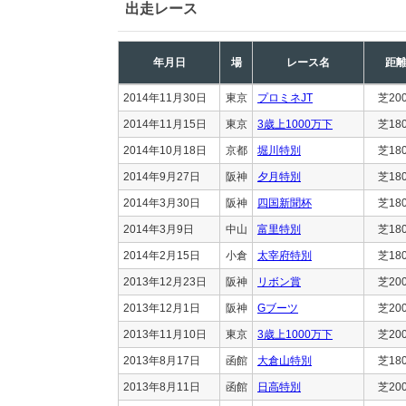
出走レース
年月日
場
レース名
距
2014年11月30日
東京
プロミネJT
芝20
2014年11月15日
東京
3歳上1000万下
芝18
2014年10月18日
京都
堀川特別
芝18
2014年9月27日
阪神
夕月特別
芝18
2014年3月30日
阪神
四国新聞杯
芝18
2014年3月9日
中山
富里特別
芝18
2014年2月15日
小倉
太宰府特別
芝18
2013年12月23日
阪神
リボン賞
芝20
2013年12月1日
阪神
Gブーツ
芝20
2013年11月10日
東京
3歳上1000万下
芝20
2013年8月17日
函館
大倉山特別
芝18
2013年8月11日
函館
日高特別
芝20