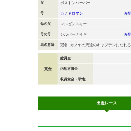
父
ボストンハーバー
母
カノヤロマン
産
母の父
マルゼンスキー
母の母
シルバーナイキ
産
馬名意味
冠名+カノヤの馬達のキャプテンになれ
総賞金
賞金
内地方賞金
収得賞金（平地）
出走レース