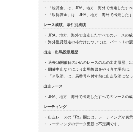
・
「総賞金」は、JRA、地方、海外で出走したす
・
「収得賞金」は、JRA、地方、海外で出走した
レース成績、条件別成績
・
JRA、地方、海外で出走したすべてのレースの
・
海外重賞競走の格付けについては、パートⅠの競
出走・出馬投票履歴
・
過去16開催日のJRAのレースのみの出走履歴、
・
開催中止などにより出馬投票をやり直す場合は、
・
「※取消」は、馬番号を付す前に出走取消になっ
出走レース
・
JRA、地方、海外で出走したすべてのレースの
レーティング
・
出走レースの「Rt」欄には、レーティングが表
・
レーティングのデータ更新は不定期です。