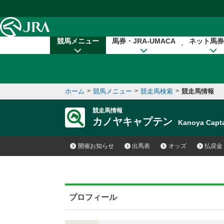
本文へ移動する
競馬メニュー
馬券・JRA-UMACA
ネット馬券
ホーム
>
競馬メニュー
>
競走馬検索
>
競走馬情報
競走馬情報
カノヤキャプテン
Kanoya Cap
開催お知らせ
出馬表
オッズ
払戻金
プロフィール