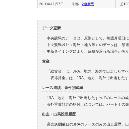
2010年11月7日
京都
2歳新馬
芝18
データ更新
・
中央競馬のデータは、原則として、毎週月曜日に
・
中央競馬以外（海外・地方等）のデータは、毎週
・
更新タイミングにより、反映が遅れる場合があり
賞金
・
「総賞金」は、JRA、地方、海外で出走したす
・
「収得賞金」は、JRA、地方、海外で出走した
レース成績、条件別成績
・
JRA、地方、海外で出走したすべてのレースの
・
海外重賞競走の格付けについては、パートⅠの競
出走・出馬投票履歴
・
過去16開催日のJRAのレースのみの出走履歴、