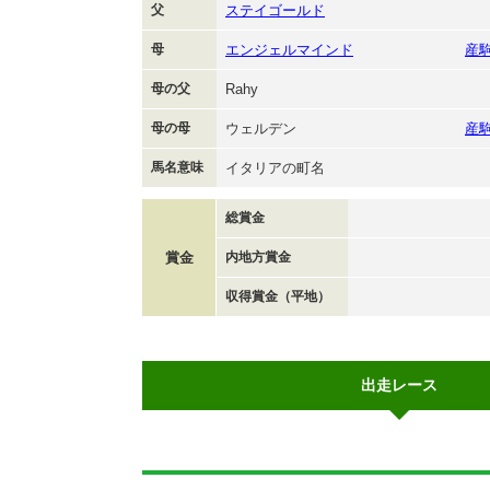
父
ステイゴールド
母
エンジェルマインド
産
母の父
Rahy
母の母
ウェルデン
産
馬名意味
イタリアの町名
総賞金
賞金
内地方賞金
収得賞金（平地）
出走レース