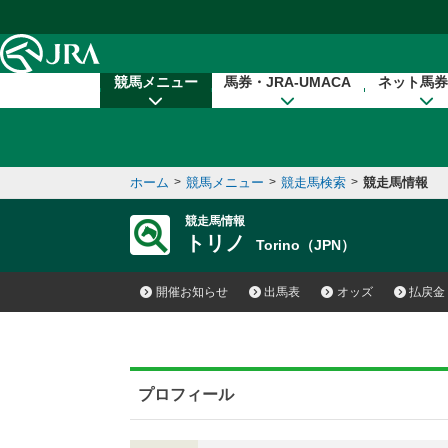
本文へ移動する
競馬メニュー
馬券・JRA-UMACA
ネット馬券
ホーム
>
競馬メニュー
>
競走馬検索
>
競走馬情報
競走馬情報
トリノ
Torino（JPN）
開催お知らせ
出馬表
オッズ
払戻金
プロフィール