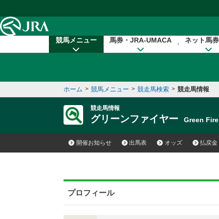
本文へ移動する
競馬メニュー
馬券・JRA-UMACA
ネット馬券
ホーム
>
競馬メニュー
>
競走馬検索
>
競走馬情報
競走馬情報
グリーンファイヤー
Green Fi
開催お知らせ
出馬表
オッズ
払戻金
プロフィール