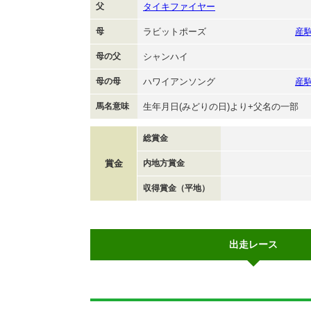
父
タイキファイヤー
母
ラビットポーズ
産
母の父
シャンハイ
母の母
ハワイアンソング
産
馬名意味
生年月日(みどりの日)より+父名の一部
総賞金
賞金
内地方賞金
収得賞金（平地）
出走レース