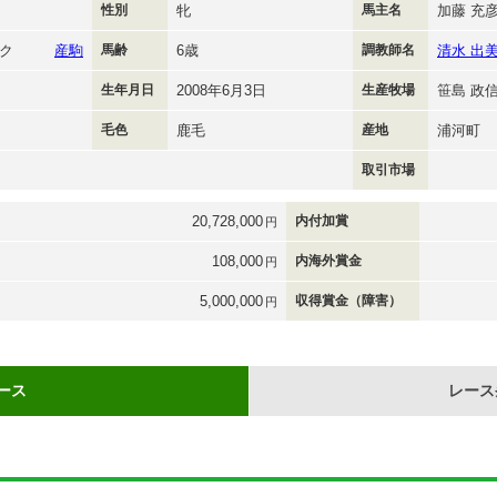
性別
牝
馬主名
加藤 充
ク
産駒
馬齢
6歳
調教師名
清水 出
生年月日
2008年6月3日
生産牧場
笹島 政
毛色
鹿毛
産地
浦河町
取引市場
20,728,000
内付加賞
円
108,000
内海外賞金
円
5,000,000
収得賞金（障害）
円
ース
レース