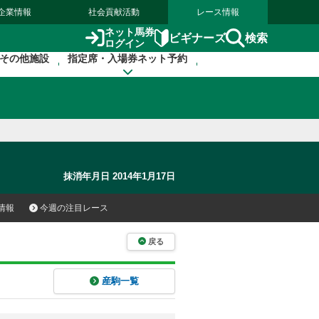
企業情報
社会貢献活動
レース情報
ネット馬券
検索
ビギナーズ
ログイン
その他施設
指定席・入場券ネット予約
抹消年月日 2014年1月17日
情報
今週の注目レース
戻る
産駒一覧