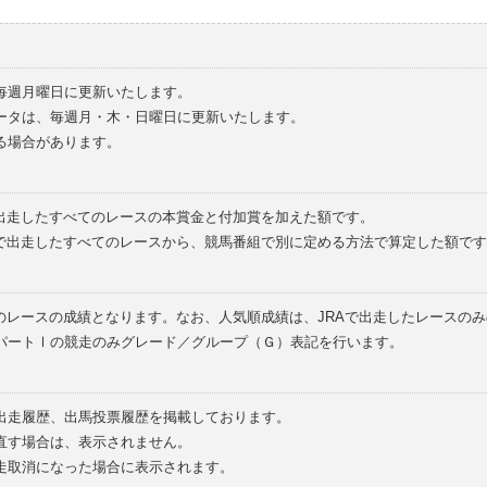
毎週月曜日に更新いたします。
ータは、毎週月・木・日曜日に更新いたします。
る場合があります。
で出走したすべてのレースの本賞金と付加賞を加えた額です。
外で出走したすべてのレースから、競馬番組で別に定める方法で算定した額です
のレースの成績となります。なお、人気順成績は、JRAで出走したレースの
パートⅠの競走のみグレード／グループ（Ｇ）表記を行います。
の出走履歴、出馬投票履歴を掲載しております。
直す場合は、表示されません。
走取消になった場合に表示されます。