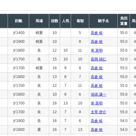
負担
距離
馬場
頭数
人気
着順
騎手名
馬
重量
ダ1400
稍重
10
5
高倉 稜
55.0
4
ダ1900
稍重
10
8
高倉 稜
55.0
4
ダ1800
良
12
10
11
幸 英明
55.0
4
ダ1700
良
15
10
10
長岡 禎仁
52.0
4
ダ1700
稍重
16
9
8
高倉 稜
55.0
4
ダ1800
良
13
8
7
高倉 稜
55.0
4
ダ1700
良
12
7
11
高倉 稜
55.0
4
ダ1800
良
10
8
6
池添 謙一
55.0
4
ダ1700
良
16
13
10
幸 英明
55.0
4
ダ1700
良
12
7
8
太宰 啓介
55.0
4
ダ1800
良
16
7
6
高倉 稜
54.0
4
ダ1800
重
16
7
13
高倉 稜
54.0
4