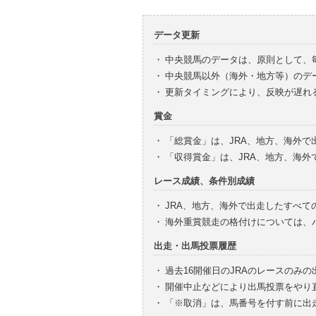
データ更新
・
中央競馬のデータは、原則として、
・
中央競馬以外（海外・地方等）のデ
・
更新タイミングにより、反映が遅れ
賞金
・
「総賞金」は、JRA、地方、海外
・
「収得賞金」は、JRA、地方、海
レース成績、条件別成績
・
JRA、地方、海外で出走したすべて
・
海外重賞競走の格付けについては、
出走・出馬投票履歴
・
過去16開催日のJRAのレースのみ
・
開催中止などにより出馬投票をやり
・
「※取消」は、馬番号を付す前に出