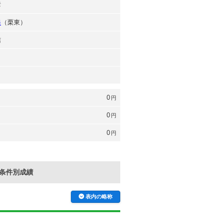
彦
美
（栗東）
信
0
円
0
円
0
円
条件別成績
表内の略称