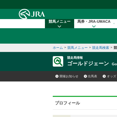
本文へ移動する
競馬メニュー
馬券・JRA-UMACA
ホーム
>
競馬メニュー
>
競走馬検索
>
競
競走馬情報
ゴールドジェーン
Go
開催お知らせ
出馬表
オッズ
プロフィール