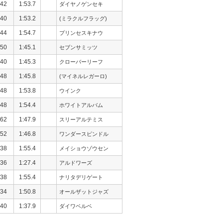
42
1:53.7
ダイヤノゲンセキ
40
1:53.2
(ミラクルフラッグ)
44
1:54.7
プリンセスキナウ
50
1:45.1
セブンサミッツ
40
1:45.3
クローバーリーフ
48
1:45.8
(マイネルレガーロ)
48
1:53.8
ウインク
48
1:54.4
ホワイトアルバム
62
1:47.9
スリーアルテミス
52
1:46.8
ワンダースピンドル
38
1:55.4
メイショウゾウセン
36
1:27.4
アルドワーズ
38
1:55.4
ナリタデリゲート
34
1:50.8
オールザットジャズ
40
1:37.9
ダイワベルベ