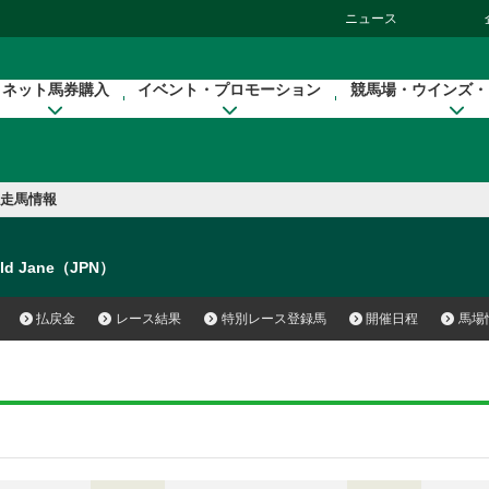
ニュース
ネット馬券購入
イベント・プロモーション
競馬場・ウインズ・
走馬情報
ld Jane（JPN）
払戻金
レース結果
特別レース登録馬
開催日程
馬場