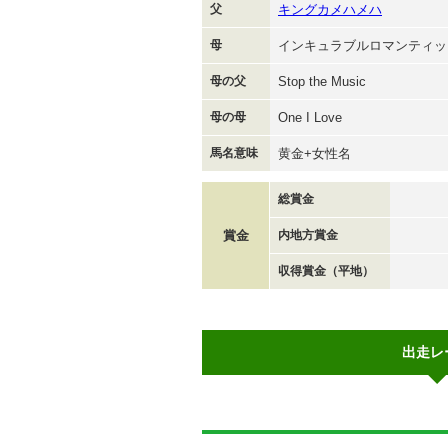
父
キングカメハメハ
母
インキュラブルロマンティッ
母の父
Stop the Music
母の母
One I Love
馬名意味
黄金+女性名
総賞金
賞金
内地方賞金
収得賞金（平地）
出走レ