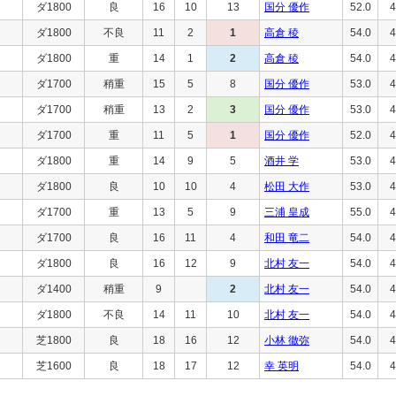
ダ1800
良
16
10
13
国分 優作
52.0
4
ダ1800
不良
11
2
1
高倉 稜
54.0
4
ダ1800
重
14
1
2
高倉 稜
54.0
4
ダ1700
稍重
15
5
8
国分 優作
53.0
4
ダ1700
稍重
13
2
3
国分 優作
53.0
4
ダ1700
重
11
5
1
国分 優作
52.0
4
ダ1800
重
14
9
5
酒井 学
53.0
4
ダ1800
良
10
10
4
松田 大作
53.0
4
ダ1700
重
13
5
9
三浦 皇成
55.0
4
ダ1700
良
16
11
4
和田 竜二
54.0
4
ダ1800
良
16
12
9
北村 友一
54.0
4
ダ1400
稍重
9
2
北村 友一
54.0
4
ダ1800
不良
14
11
10
北村 友一
54.0
4
芝1800
良
18
16
12
小林 徹弥
54.0
4
芝1600
良
18
17
12
幸 英明
54.0
4