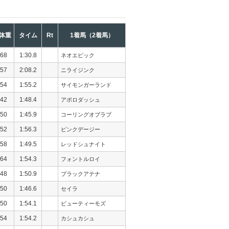
体重
タイム
Rt
1着馬（2着馬）
68
1:30.8
ネオエピック
57
2:08.2
ニライジンク
54
1:55.2
サイモンガーランド
42
1:48.4
アポロダッシュ
50
1:45.9
コーリングオブラブ
52
1:56.3
ピンクデージー
58
1:49.5
レッドシュナイト
64
1:54.3
フォントルロイ
48
1:50.9
ブラックアテナ
50
1:46.6
セイラ
50
1:54.1
ビューティーモズ
54
1:54.2
カシュカシュ