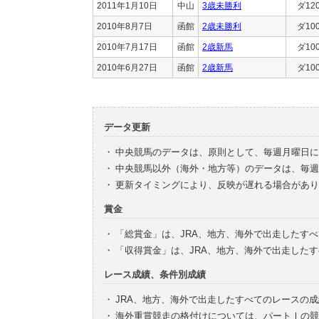
2011年1月10日
中山
3歳未勝利
ダ12
2010年8月7日
函館
2歳未勝利
ダ10
2010年7月17日
函館
2歳新馬
ダ10
2010年6月27日
函館
2歳新馬
ダ10
データ更新
・
中央競馬のデータは、原則として、毎週月曜日に
・
中央競馬以外（海外・地方等）のデータは、毎週
・
更新タイミングにより、反映が遅れる場合があり
賞金
・
「総賞金」は、JRA、地方、海外で出走したす
・
「収得賞金」は、JRA、地方、海外で出走した
レース成績、条件別成績
・
JRA、地方、海外で出走したすべてのレースの
・
海外重賞競走の格付けについては、パートⅠの競