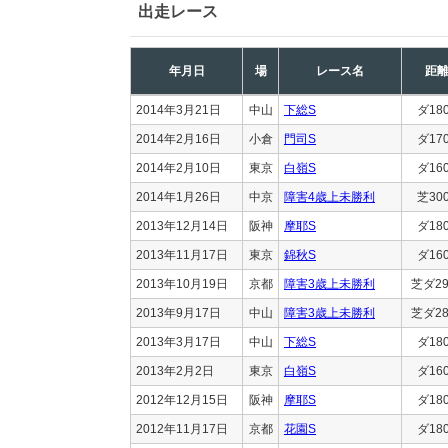
出走レース
年月日
場
レース名
距
2014年3月21日
中山
下総S
ダ18
2014年2月16日
小倉
門司S
ダ17
2014年2月10日
東京
白嶺S
ダ16
2014年1月26日
中京
障害4歳上未勝利
芝30
2013年12月14日
阪神
摩耶S
ダ18
2013年11月17日
東京
錦秋S
ダ16
2013年10月19日
京都
障害3歳上未勝利
芝ダ29
2013年9月17日
中山
障害3歳上未勝利
芝ダ28
2013年3月17日
中山
下総S
ダ18
2013年2月2日
東京
白嶺S
ダ16
2012年12月15日
阪神
摩耶S
ダ18
2012年11月17日
京都
花園S
ダ18