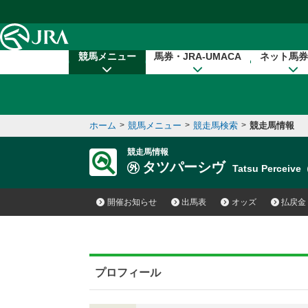
本文へ移動する
競馬メニュー
馬券・JRA-UMACA
ネット馬券
ホーム
>
競馬メニュー
>
競走馬検索
>
競走馬情報
競走馬情報
タツパーシヴ
Tatsu Perceiv
開催お知らせ
出馬表
オッズ
払戻金
プロフィール