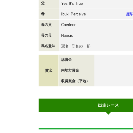
父
Yes It's True
母
Ibuki Perceive
産
母の父
Caerleon
母の母
Noesis
馬名意味
冠名+母名の一部
総賞金
賞金
内地方賞金
収得賞金（平地）
出走レース