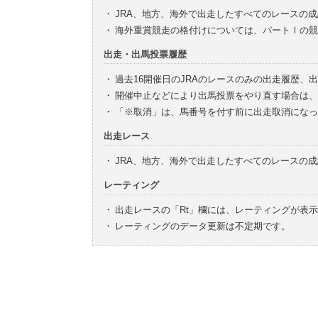
・
JRA、地方、海外で出走したすべてのレースの
・
海外重賞競走の格付けについては、パートⅠの競
出走・出馬投票履歴
・
過去16開催日のJRAのレースのみの出走履歴、
・
開催中止などにより出馬投票をやり直す場合は、
・
「※取消」は、馬番号を付す前に出走取消になっ
出走レース
・
JRA、地方、海外で出走したすべてのレースの
レーティング
・
出走レースの「Rt」欄には、レーティングが表
・
レーティングのデータ更新は不定期です。