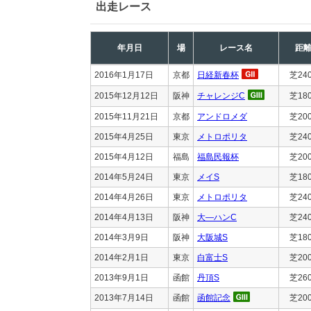
出走レース
年月日
場
レース名
距
2016年1月17日
京都
日経新春杯
芝24
2015年12月12日
阪神
チャレンジC
芝18
2015年11月21日
京都
アンドロメダ
芝20
2015年4月25日
東京
メトロポリタ
芝24
2015年4月12日
福島
福島民報杯
芝20
2014年5月24日
東京
メイS
芝18
2014年4月26日
東京
メトロポリタ
芝24
2014年4月13日
阪神
大―ハンC
芝24
2014年3月9日
阪神
大阪城S
芝18
2014年2月1日
東京
白富士S
芝20
2013年9月1日
函館
丹頂S
芝26
2013年7月14日
函館
函館記念
芝20