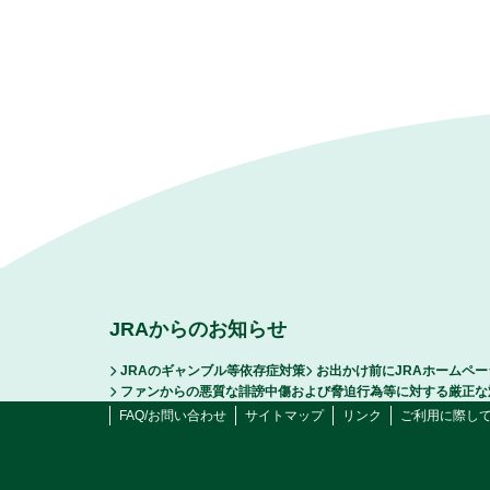
JRAからのお知らせ
JRAのギャンブル等依存症対策
お出かけ前にJRAホームペ
ファンからの悪質な誹謗中傷および脅迫行為等に対する厳正な
FAQ/お問い合わせ
サイトマップ
リンク
ご利用に際し