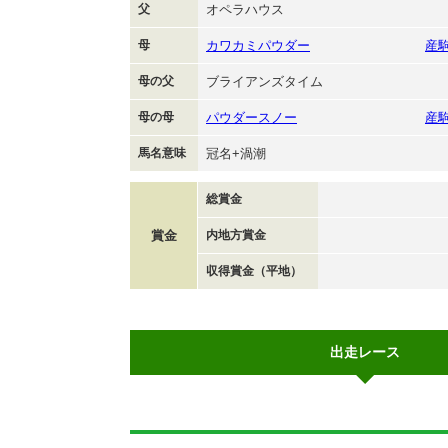
父
オペラハウス
母
カワカミパウダー
産
母の父
ブライアンズタイム
母の母
パウダースノー
産
馬名意味
冠名+渦潮
総賞金
賞金
内地方賞金
収得賞金（平地）
出走レース