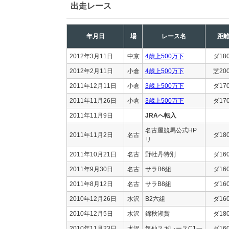
出走レース
年月日
場
レース名
距
2012年3月11日
中京
4歳上500万下
ダ18
2012年2月11日
小倉
4歳上500万下
芝20
2011年12月11日
小倉
3歳上500万下
ダ17
2011年11月26日
小倉
3歳上500万下
ダ17
2011年11月9日
JRAへ転入
名古屋競馬公式HP
2011年11月2日
名古
ダ18
リ
2011年10月21日
名古
野牡丹特別
ダ16
2011年9月30日
名古
サラB6組
ダ16
2011年8月12日
名古
サラB8組
ダ16
2010年12月26日
水沢
B2六組
ダ16
2010年12月5日
水沢
錦秋湖賞
ダ18
2010年11月23日
水沢
気仙スギレースC1一
ダ16