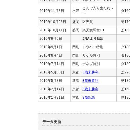
こんぶ入り生たれレ
2010年11月8日
水沢
ダ16
ー
2010年10月23日
盛岡
区界賞
芝17
2010年10月11日
盛岡
楽天競馬賞C1
芝16
2010年9月5日
JRAより転出
2010年9月1日
門別
ドウベー特別
ダ18
2010年8月4日
門別
リゲル特別
ダ18
2010年7月14日
門別
デネブ特別
ダ18
2010年5月30日
京都
3歳未勝利
芝22
2010年5月8日
新潟
3歳未勝利
芝18
2010年2月14日
京都
3歳未勝利
芝16
2010年1月31日
京都
3歳新馬
芝18
データ更新