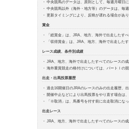
・
中央競馬のデータは、原則として、毎週月曜日に
・
中央競馬以外（海外・地方等）のデータは、毎週
・
更新タイミングにより、反映が遅れる場合があり
賞金
・
「総賞金」は、JRA、地方、海外で出走したす
・
「収得賞金」は、JRA、地方、海外で出走した
レース成績、条件別成績
・
JRA、地方、海外で出走したすべてのレースの
・
海外重賞競走の格付けについては、パートⅠの競
出走・出馬投票履歴
・
過去16開催日のJRAのレースのみの出走履歴、
・
開催中止などにより出馬投票をやり直す場合は、
・
「※取消」は、馬番号を付す前に出走取消になっ
出走レース
・
JRA、地方、海外で出走したすべてのレースの