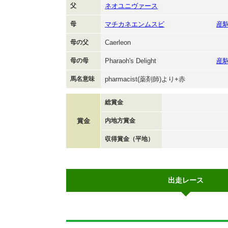
父
ネオユニヴァース
母
マチカネエンムスビ
産
母の父
Caerleon
母の母
Pharaoh's Delight
産
馬名意味
pharmacist(薬剤師)より+赤
総賞金
賞金
内地方賞金
収得賞金（平地）
出走レース