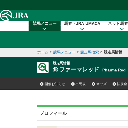
本文へ移動する
競馬メニュー
馬券・JRA-UMACA
ネット馬券
ホーム
>
競馬メニュー
>
競走馬検索
>
競走馬情報
競走馬情報
ファーマレッド
Pharma Re
開催お知らせ
出馬表
オッズ
払戻金
プロフィール