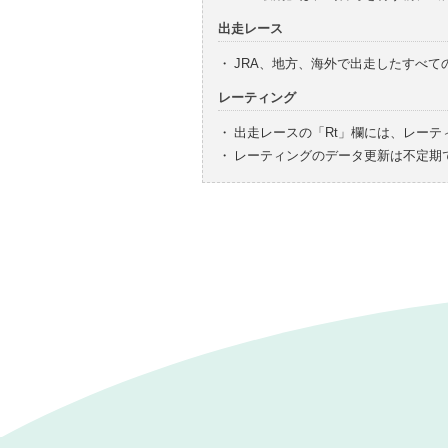
出走レース
・
JRA、地方、海外で出走したすべ
レーティング
・
出走レースの「Rt」欄には、レーテ
・
レーティングのデータ更新は不定期