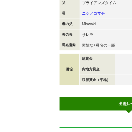
父
ブライアンズタイム
母
ニシノコマチ
母の父
Miswaki
母の母
サレラ
馬名意味
素敵な+母名の一部
総賞金
賞金
内地方賞金
収得賞金（平地）
出走レ