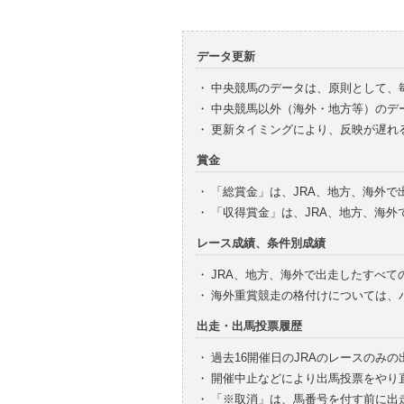
データ更新
・
中央競馬のデータは、原則として、
・
中央競馬以外（海外・地方等）のデ
・
更新タイミングにより、反映が遅れ
賞金
・
「総賞金」は、JRA、地方、海外
・
「収得賞金」は、JRA、地方、海
レース成績、条件別成績
・
JRA、地方、海外で出走したすべて
・
海外重賞競走の格付けについては、
出走・出馬投票履歴
・
過去16開催日のJRAのレースのみ
・
開催中止などにより出馬投票をやり
・
「※取消」は、馬番号を付す前に出