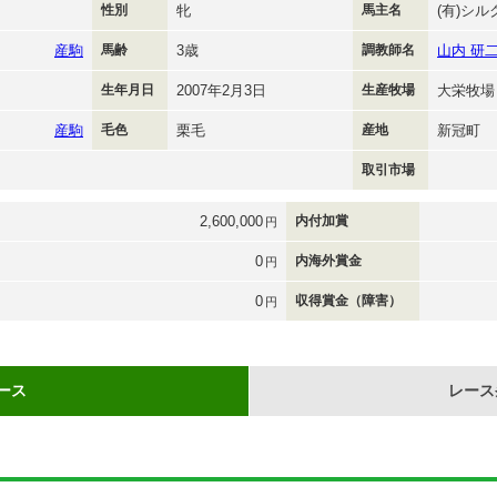
性別
牝
馬主名
(有)シ
産駒
馬齢
3歳
調教師名
山内 研
生年月日
2007年2月3日
生産牧場
大栄牧場
産駒
毛色
栗毛
産地
新冠町
取引市場
2,600,000
内付加賞
円
0
内海外賞金
円
0
収得賞金（障害）
円
ース
レース