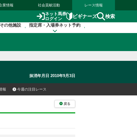
企業情報
社会貢献活動
レース情報
ネット馬券
検索
ビギナーズ
ログイン
その他施設
指定席・入場券ネット予約
抹消年月日 2010年9月3日
情報
今週の注目レース
戻る