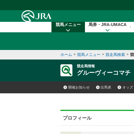
本文へ移動する
競馬メニュー
馬券・JRA-UMACA
ホーム
>
競馬メニュー
>
競走馬検索
>
競
競走馬情報
グルーヴィーコマチ
開催お知らせ
出馬表
オッズ
プロフィール