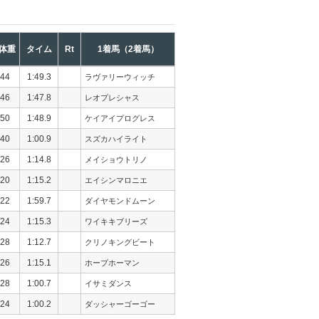
体重
タイム
Rt
1着馬（2着馬）
44
1:49.3
ラヴァリーウィッチ
46
1:47.8
レオプレシャス
50
1:48.9
ケイアイプログレス
40
1:00.9
スズカハイライト
26
1:14.8
メイショウトリノ
20
1:15.2
エイシンマロニエ
22
1:59.7
ダイヤモンドムーン
24
1:15.3
ワイキキブリーズ
28
1:12.7
クリノキングビート
26
1:15.1
ホープホーマン
28
1:00.7
イサミダンス
24
1:00.2
ダッシャーゴーゴー