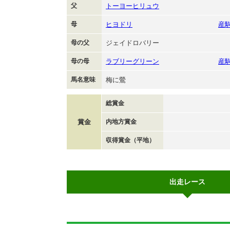
父
トーヨーヒリュウ
母
ヒヨドリ
産
母の父
ジェイドロバリー
母の母
ラブリーグリーン
産
馬名意味
梅に鶯
総賞金
賞金
内地方賞金
収得賞金（平地）
出走レース