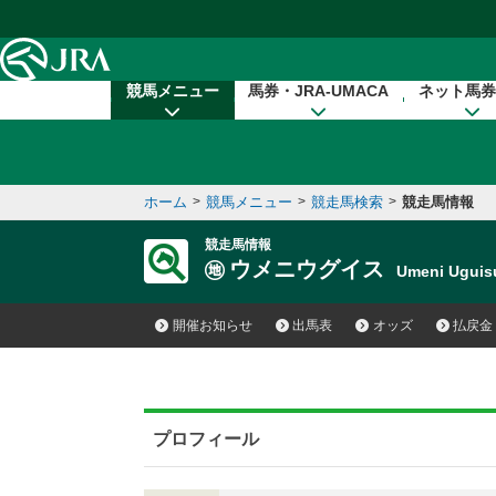
本文へ移動する
競馬メニュー
馬券・JRA-UMACA
ネット馬券
ホーム
>
競馬メニュー
>
競走馬検索
>
競走馬情報
競走馬情報
ウメニウグイス
Umeni Ugui
開催お知らせ
出馬表
オッズ
払戻金
プロフィール