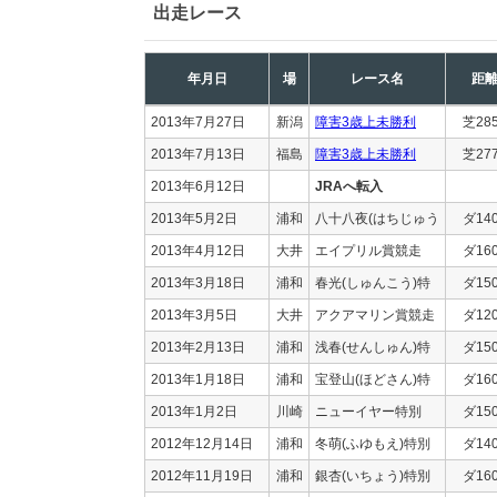
出走レース
年月日
場
レース名
距
2013年7月27日
新潟
障害3歳上未勝利
芝28
2013年7月13日
福島
障害3歳上未勝利
芝27
2013年6月12日
JRAへ転入
2013年5月2日
浦和
八十八夜(はちじゅう
ダ14
2013年4月12日
大井
エイプリル賞競走
ダ16
2013年3月18日
浦和
春光(しゅんこう)特
ダ15
2013年3月5日
大井
アクアマリン賞競走
ダ12
2013年2月13日
浦和
浅春(せんしゅん)特
ダ15
2013年1月18日
浦和
宝登山(ほどさん)特
ダ16
2013年1月2日
川崎
ニューイヤー特別
ダ15
2012年12月14日
浦和
冬萌(ふゆもえ)特別
ダ14
2012年11月19日
浦和
銀杏(いちょう)特別
ダ16