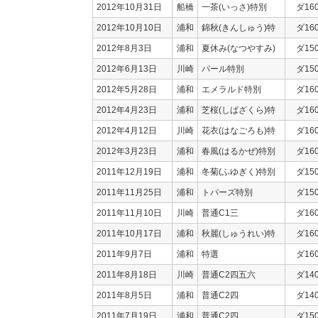
2012年10月31日
船橋
一茶(いっさ)特別
ダ16
2012年10月10日
浦和
錦秋(きんしゅう)特
ダ16
2012年8月3日
浦和
夏休み(なつやすみ)
ダ15
2012年6月13日
川崎
パール特別
ダ15
2012年5月28日
浦和
エメラルド特別
ダ16
2012年4月23日
浦和
芝桜(しばざくら)特
ダ16
2012年4月12日
川崎
花衣(はなごろも)特
ダ16
2012年3月23日
浦和
春風(はるかぜ)特別
ダ16
2011年12月19日
浦和
冬菊(ふゆぎく)特別
ダ15
2011年11月25日
浦和
トパーズ特別
ダ15
2011年11月10日
川崎
普通C1三
ダ16
2011年10月17日
浦和
秋麗(しゅうれい)特
ダ16
2011年9月7日
浦和
特選
ダ16
2011年8月18日
川崎
普通C2四五六
ダ14
2011年8月5日
浦和
普通C2四
ダ14
2011年7月19日
浦和
普通C2四
ダ15