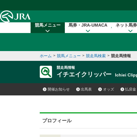
本文へ移動する
競馬メニュー
馬券・JRA-UMACA
ネット馬券
ホーム
>
競馬メニュー
>
競走馬検索
>
競走馬情報
競走馬情報
イチエイクリッパー
Ichiei Cl
開催お知らせ
出馬表
オッズ
払戻金
プロフィール