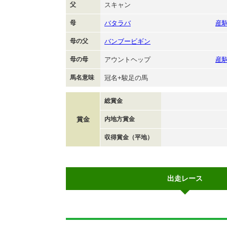
父
スキャン
母
バタラバ
産
母の父
バンブービギン
母の母
アウントヘップ
産
馬名意味
冠名+駿足の馬
総賞金
賞金
内地方賞金
収得賞金（平地）
出走レース