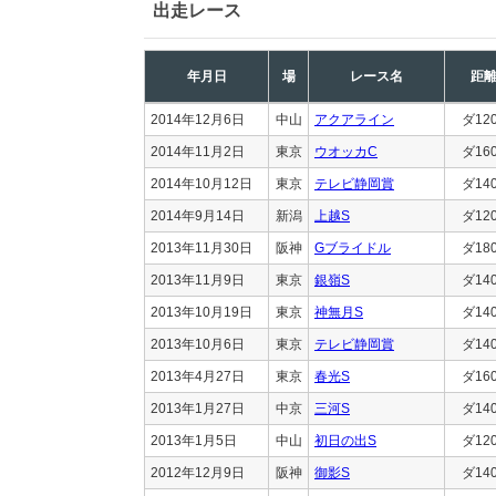
出走レース
年月日
場
レース名
距
2014年12月6日
中山
アクアライン
ダ12
2014年11月2日
東京
ウオッカC
ダ16
2014年10月12日
東京
テレビ静岡賞
ダ14
2014年9月14日
新潟
上越S
ダ12
2013年11月30日
阪神
Gブライドル
ダ18
2013年11月9日
東京
銀嶺S
ダ14
2013年10月19日
東京
神無月S
ダ14
2013年10月6日
東京
テレビ静岡賞
ダ14
2013年4月27日
東京
春光S
ダ16
2013年1月27日
中京
三河S
ダ14
2013年1月5日
中山
初日の出S
ダ12
2012年12月9日
阪神
御影S
ダ14