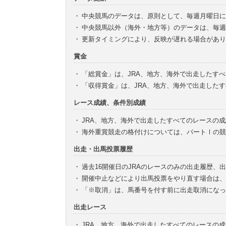
・
中央競馬のデータは、原則として、毎週月曜日に
・
中央競馬以外（海外・地方等）のデータは、毎週
・
更新タイミングにより、反映が遅れる場合があり
賞金
・
「総賞金」は、JRA、地方、海外で出走したす
・
「収得賞金」は、JRA、地方、海外で出走した
レース成績、条件別成績
・
JRA、地方、海外で出走したすべてのレースの
・
海外重賞競走の格付けについては、パートⅠの競
出走・出馬投票履歴
・
過去16開催日のJRAのレースのみの出走履歴、
・
開催中止などにより出馬投票をやり直す場合は、
・
「※取消」は、馬番号を付す前に出走取消になっ
出走レース
・
JRA、地方、海外で出走したすべてのレースの