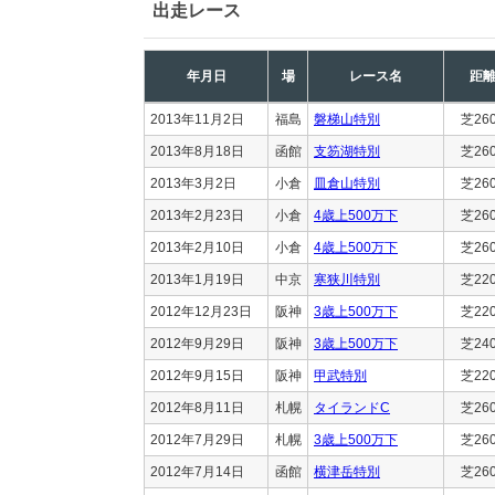
出走レース
年月日
場
レース名
距
2013年11月2日
福島
磐梯山特別
芝26
2013年8月18日
函館
支笏湖特別
芝26
2013年3月2日
小倉
皿倉山特別
芝26
2013年2月23日
小倉
4歳上500万下
芝26
2013年2月10日
小倉
4歳上500万下
芝26
2013年1月19日
中京
寒狭川特別
芝22
2012年12月23日
阪神
3歳上500万下
芝22
2012年9月29日
阪神
3歳上500万下
芝24
2012年9月15日
阪神
甲武特別
芝22
2012年8月11日
札幌
タイランドC
芝26
2012年7月29日
札幌
3歳上500万下
芝26
2012年7月14日
函館
横津岳特別
芝26