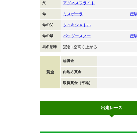
父
アグネスフライト
母
ミスポーラ
産
母の父
タイキシャトル
母の母
パウダースノー
産
馬名意味
冠名+空高く上がる
総賞金
賞金
内地方賞金
収得賞金（平地）
出走レース