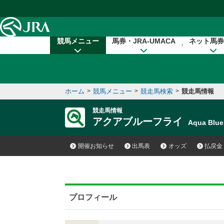
本文へ移動する
競馬メニュー
馬券・JRA-UMACA
ネット馬券
ホーム
>
競馬メニュー
>
競走馬検索
>
競走馬情報
競走馬情報
アクアブルーフライ
Aqua Blu
開催お知らせ
出馬表
オッズ
払戻金
プロフィール