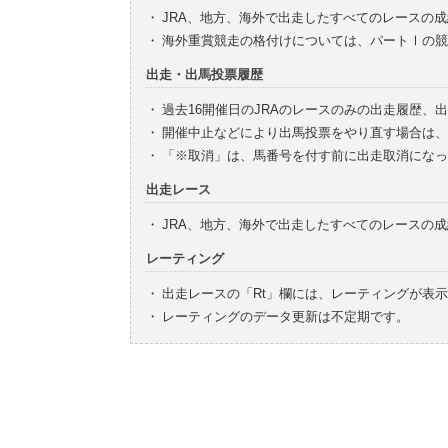
・
JRA、地方、海外で出走したすべてのレースの
・
海外重賞競走の格付けについては、パートⅠの競
出走・出馬投票履歴
・
過去16開催日のJRAのレースのみの出走履歴、
・
開催中止などにより出馬投票をやり直す場合は、
・
「※取消」は、馬番号を付す前に出走取消になっ
出走レース
・
JRA、地方、海外で出走したすべてのレースの
レーティング
・
出走レースの「Rt」欄には、レーティングが表
・
レーティングのデータ更新は不定期です。