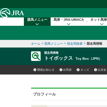
本文へ移動する
競馬メニュー
馬券・JRA-UMACA
ネット馬券
ホーム
>
競馬メニュー
>
競走馬検索
>
競走馬情報
競走馬情報
トイボックス
Toy Box（JPN）
開催お知らせ
出馬表
オッズ
払戻金
プロフィール