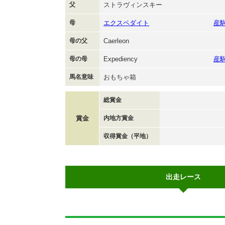
父
ストラヴィンスキー
母
エクスペダイト
産
母の父
Caerleon
母の母
Expediency
産
馬名意味
おもちゃ箱
総賞金
賞金
内地方賞金
収得賞金（平地）
出走レース