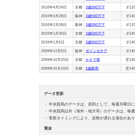
2010年4月24日
京都
3歳500万下
ダ12
2010年3月28日
阪神
3歳500万下
ダ14
2010年2月28日
阪神
3歳500万下
ダ12
2010年1月30日
京都
3歳500万下
ダ14
2010年1月5日
京都
3歳500万下
ダ14
2009年12月5日
阪神
ポインセチア
ダ14
2009年10月25日
京都
かえで賞
芝14
2009年10月10日
京都
2歳新馬
芝14
データ更新
・
中央競馬のデータは、原則として、毎週月曜日に
・
中央競馬以外（海外・地方等）のデータは、毎週
・
更新タイミングにより、反映が遅れる場合があり
賞金