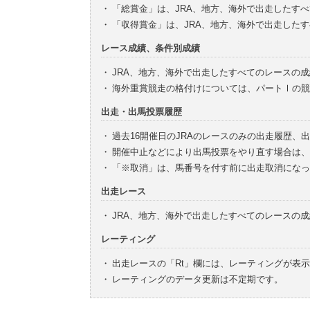
・
「総賞金」は、JRA、地方、海外で出走したす
・
「収得賞金」は、JRA、地方、海外で出走した
レース成績、条件別成績
・
JRA、地方、海外で出走したすべてのレースの
・
海外重賞競走の格付けについては、パートⅠの競
出走・出馬投票履歴
・
過去16開催日のJRAのレースのみの出走履歴、
・
開催中止などにより出馬投票をやり直す場合は、
・
「※取消」は、馬番号を付す前に出走取消になっ
出走レース
・
JRA、地方、海外で出走したすべてのレースの
レーティング
・
出走レースの「Rt」欄には、レーティングが表
・
レーティングのデータ更新は不定期です。