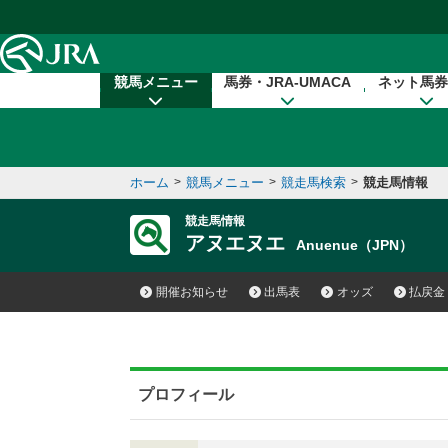
本文へ移動する
競馬メニュー
馬券・JRA-UMACA
ネット馬券
ホーム
>
競馬メニュー
>
競走馬検索
>
競走馬情報
競走馬情報
アヌエヌエ
Anuenue（JPN）
開催お知らせ
出馬表
オッズ
払戻金
プロフィール