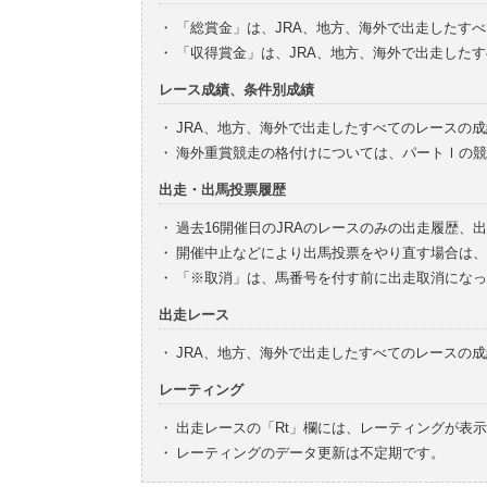
・
「総賞金」は、JRA、地方、海外で出走したす
・
「収得賞金」は、JRA、地方、海外で出走した
レース成績、条件別成績
・
JRA、地方、海外で出走したすべてのレースの
・
海外重賞競走の格付けについては、パートⅠの競
出走・出馬投票履歴
・
過去16開催日のJRAのレースのみの出走履歴、
・
開催中止などにより出馬投票をやり直す場合は、
・
「※取消」は、馬番号を付す前に出走取消になっ
出走レース
・
JRA、地方、海外で出走したすべてのレースの
レーティング
・
出走レースの「Rt」欄には、レーティングが表
・
レーティングのデータ更新は不定期です。