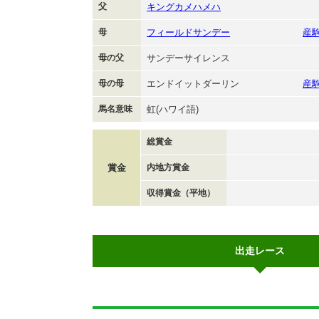
父
キングカメハメハ
母
フィールドサンデー
産
母の父
サンデーサイレンス
母の母
エンドイットダーリン
産
馬名意味
虹(ハワイ語)
総賞金
賞金
内地方賞金
収得賞金（平地）
出走レース