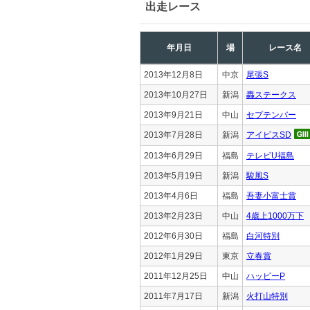
出走レース
年月日
場
レース名
2013年12月8日
中京
尾張S
2013年10月27日
新潟
轟ステークス
2013年9月21日
中山
セプテンバー
2013年7月28日
新潟
アイビスSD
2013年6月29日
福島
テレビU福島
2013年5月19日
新潟
駿風S
2013年4月6日
福島
吾妻小富士賞
2013年2月23日
中山
4歳上1000万下
2012年6月30日
福島
白河特別
2012年1月29日
東京
立春賞
2011年12月25日
中山
ハッピーP
2011年7月17日
新潟
火打山特別