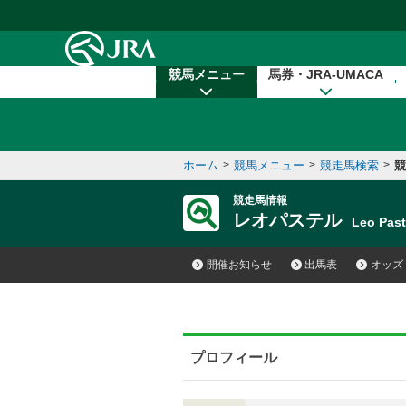
本文へ移動する
競馬メニュー
馬券・JRA-UMACA
ホーム
>
競馬メニュー
>
競走馬検索
>
競
競走馬情報
レオパステル
Leo Pas
開催お知らせ
出馬表
オッズ
プロフィール