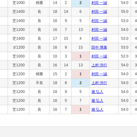
芝1000
稍重
14
2
2
村田 一誠
54.0
4
芝1400
良
18
14
6
村田 一誠
55.0
4
芝1400
良
16
9
5
村田 一誠
53.0
4
芝1200
良
16
7
13
村田 一誠
54.0
4
芝1400
良
17
15
4
村田 一誠
53.0
4
ダ1200
良
16
9
15
田中 博康
53.0
4
芝1000
良
10
3
1
村田 一誠
52.0
3
芝1200
良
16
14
13
上村 洋行
54.0
3
芝1200
稍重
15
2
1
村田 一誠
54.0
4
芝1200
不良
18
8
2
上村 洋行
54.0
4
芝1200
良
18
8
5
黛 弘人
54.0
4
芝1200
良
16
5
7
黛 弘人
54.0
4
芝1200
良
16
7
1
黛 弘人
54.0
4