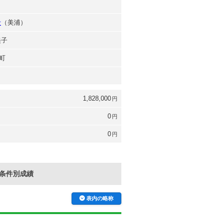
士
（美浦）
美子
町
1,828,000
円
0
円
0
円
条件別成績
表内の略称