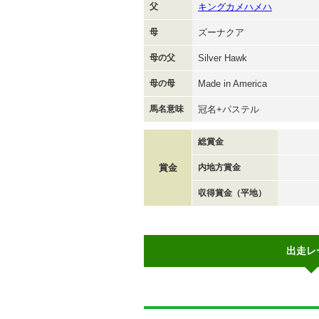
父
キングカメハメハ
母
ズーナクア
母の父
Silver Hawk
母の母
Made in America
馬名意味
冠名+パステル
総賞金
賞金
内地方賞金
収得賞金（平地）
出走レ