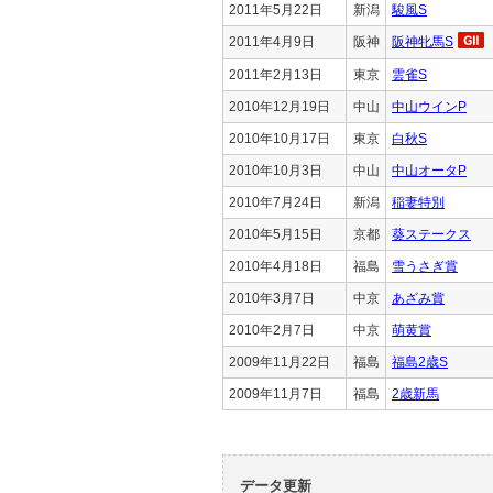
2011年5月22日
新潟
駿風S
2011年4月9日
阪神
阪神牝馬S
2011年2月13日
東京
雲雀S
2010年12月19日
中山
中山ウインP
2010年10月17日
東京
白秋S
2010年10月3日
中山
中山オータP
2010年7月24日
新潟
稲妻特別
2010年5月15日
京都
葵ステークス
2010年4月18日
福島
雪うさぎ賞
2010年3月7日
中京
あざみ賞
2010年2月7日
中京
萌黄賞
2009年11月22日
福島
福島2歳S
2009年11月7日
福島
2歳新馬
データ更新