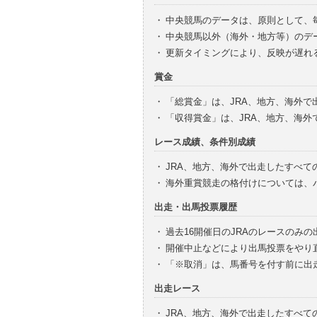
・
中央競馬のデータは、原則として、
・
中央競馬以外（海外・地方等）のデ
・
更新タイミングにより、反映が遅れ
賞金
・
「総賞金」は、JRA、地方、海外
・
「収得賞金」は、JRA、地方、海
レース成績、条件別成績
・
JRA、地方、海外で出走したすべて
・
海外重賞競走の格付けについては、
出走・出馬投票履歴
・
過去16開催日のJRAのレースのみ
・
開催中止などにより出馬投票をやり
・
「※取消」は、馬番号を付す前に出
出走レース
・
JRA、地方、海外で出走したすべ