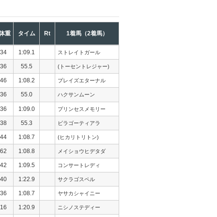
体重
タイム
Rt
1着馬（2着馬）
34
1:09.1
ストレイトガール
36
55.5
(トーセントレジャー)
46
1:08.2
プレイズエターナル
36
55.0
ハクサンムーン
36
1:09.0
プリンセスメモリー
38
55.3
ビラゴーティアラ
44
1:08.7
(ヒカリトリトン)
62
1:08.8
メイショウヒデタダ
42
1:09.5
コンサートレディ
40
1:22.9
サクラゴスペル
36
1:08.7
ヤサカシャイニー
16
1:20.9
ニシノステディー