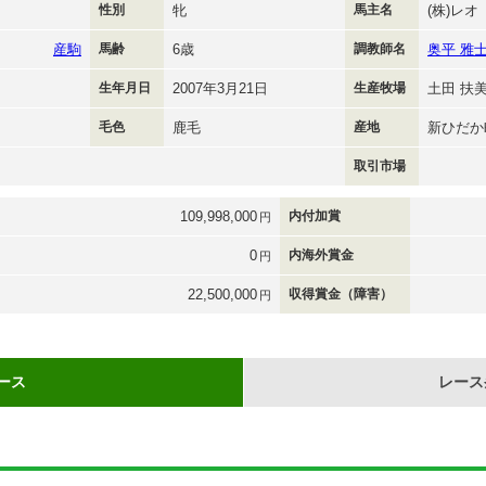
性別
牝
馬主名
(株)レオ
産駒
馬齢
6歳
調教師名
奥平 雅
生年月日
2007年3月21日
生産牧場
土田 扶
毛色
鹿毛
産地
新ひだか
取引市場
109,998,000
内付加賞
円
0
内海外賞金
円
22,500,000
収得賞金（障害）
円
ース
レース