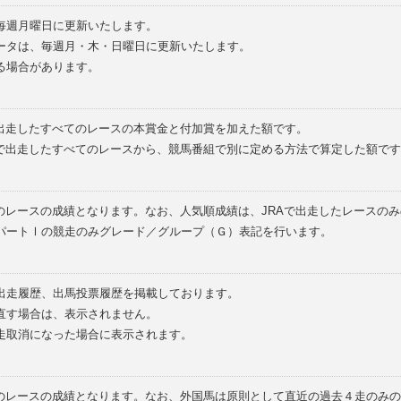
毎週月曜日に更新いたします。
ータは、毎週月・木・日曜日に更新いたします。
る場合があります。
で出走したすべてのレースの本賞金と付加賞を加えた額です。
外で出走したすべてのレースから、競馬番組で別に定める方法で算定した額です
のレースの成績となります。なお、人気順成績は、JRAで出走したレースの
パートⅠの競走のみグレード／グループ（Ｇ）表記を行います。
の出走履歴、出馬投票履歴を掲載しております。
直す場合は、表示されません。
走取消になった場合に表示されます。
てのレースの成績となります。なお、外国馬は原則として直近の過去４走のみ