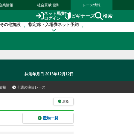
企業情報
社会貢献活動
レース情報
ネット馬券
検索
ビギナーズ
ログイン
その他施設
指定席・入場券ネット予約
抹消年月日 2013年12月12日
情報
今週の注目レース
戻る
産駒一覧