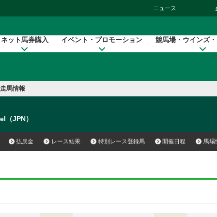
ニュース
ネット馬券購入
イベント・プロモーション
競馬場・ウインズ・
走馬情報
tel（JPN）
払戻金
レース結果
特別レース登録馬
開催日程
馬場