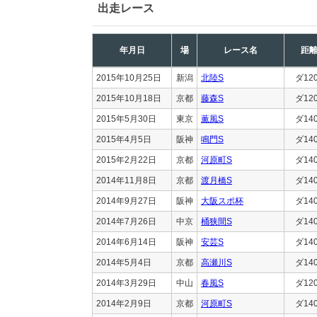
出走レース
年月日
場
レース名
距
2015年10月25日
新潟
北陸S
ダ12
2015年10月18日
京都
藤森S
ダ12
2015年5月30日
東京
薫風S
ダ14
2015年4月5日
阪神
鳴門S
ダ14
2015年2月22日
京都
河原町S
ダ14
2014年11月8日
京都
渡月橋S
ダ14
2014年9月27日
阪神
大阪スポ杯
ダ14
2014年7月26日
中京
桶狭間S
ダ14
2014年6月14日
阪神
安芸S
ダ14
2014年5月4日
京都
高瀬川S
ダ14
2014年3月29日
中山
春風S
ダ12
2014年2月9日
京都
河原町S
ダ14