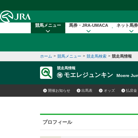
本文へ移動する
競馬メニュー
馬券・JRA-UMACA
ネット馬券
ホーム
>
競馬メニュー
>
競走馬検索
>
競走馬情報
競走馬情報
モエレジュンキン
Moere Ju
開催お知らせ
出馬表
オッズ
払戻金
プロフィール