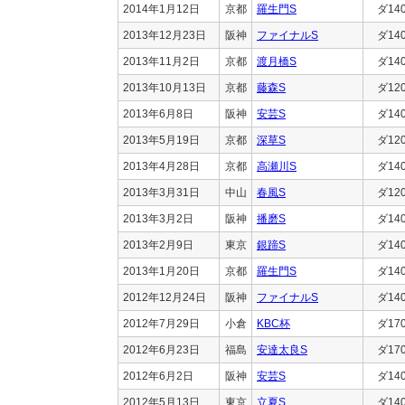
2014年1月12日
京都
羅生門S
ダ14
2013年12月23日
阪神
ファイナルS
ダ14
2013年11月2日
京都
渡月橋S
ダ14
2013年10月13日
京都
藤森S
ダ12
2013年6月8日
阪神
安芸S
ダ14
2013年5月19日
京都
深草S
ダ12
2013年4月28日
京都
高瀬川S
ダ14
2013年3月31日
中山
春風S
ダ12
2013年3月2日
阪神
播磨S
ダ14
2013年2月9日
東京
銀蹄S
ダ14
2013年1月20日
京都
羅生門S
ダ14
2012年12月24日
阪神
ファイナルS
ダ14
2012年7月29日
小倉
KBC杯
ダ17
2012年6月23日
福島
安達太良S
ダ17
2012年6月2日
阪神
安芸S
ダ14
2012年5月13日
東京
立夏S
ダ14