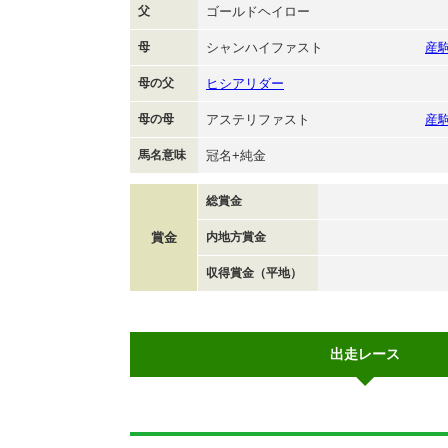
父
ゴールドヘイロー
母
シャンハイファスト
産
母の父
ヒシアリダー
母の母
アステリファスト
産
馬名意味
冠名+純金
総賞金
賞金
内地方賞金
収得賞金（平地）
出走レース