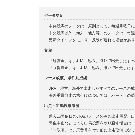
データ更新
・
中央競馬のデータは、原則として、毎週月曜日に
・
中央競馬以外（海外・地方等）のデータは、毎週
・
更新タイミングにより、反映が遅れる場合があり
賞金
・
「総賞金」は、JRA、地方、海外で出走したす
・
「収得賞金」は、JRA、地方、海外で出走した
レース成績、条件別成績
・
JRA、地方、海外で出走したすべてのレースの
・
海外重賞競走の格付けについては、パートⅠの競
出走・出馬投票履歴
・
過去16開催日のJRAのレースのみの出走履歴、
・
開催中止などにより出馬投票をやり直す場合は、
・
「※取消」は、馬番号を付す前に出走取消になっ