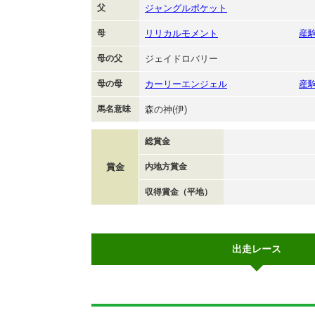
父
ジャングルポケット
母
リリカルモメント
産
母の父
ジェイドロバリー
母の母
カーリーエンジェル
産
馬名意味
森の神(伊)
総賞金
賞金
内地方賞金
収得賞金（平地）
出走レース