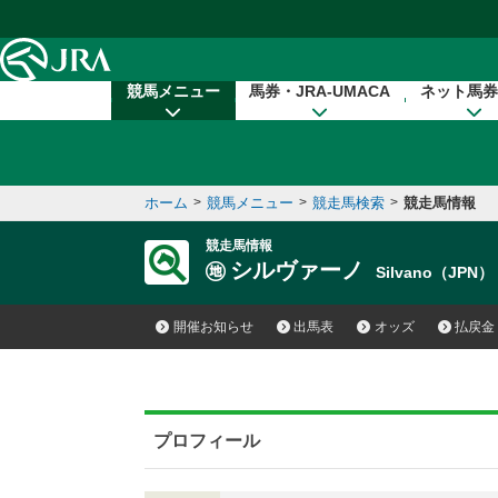
本文へ移動する
競馬メニュー
馬券・JRA-UMACA
ネット馬券
ホーム
>
競馬メニュー
>
競走馬検索
>
競走馬情報
競走馬情報
シルヴァーノ
Silvano（JPN）
開催お知らせ
出馬表
オッズ
払戻金
プロフィール