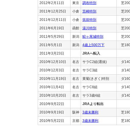
2012年2月11日
東京
調布特別
芝20
2011年12月25日
小倉
筥崎特別
芝20
2011年12月11日
小倉
筑前特別
芝20
2011年6月19日
函館
湯川特別
芝20
2011年5月29日
新潟
鮫ヶ尾城特別
芝20
2011年5月1日
新潟
4歳上500万下
芝18
2011年3月23日
JRAへ転入
2010年12月10日
名古
サラC2組(選抜)
ダ14
2010年12月3日
名古
サラC3組
ダ14
2010年11月19日
名古
黄菊(きぎく)特別
ダ16
2010年11月4日
名古
サラC8組
ダ14
2010年10月20日
名古
サラ3歳4組
ダ14
2010年9月22日
JRAより転出
2010年9月19日
阪神
3歳未勝利
芝18
2010年5月22日
京都
3歳未勝利
芝18