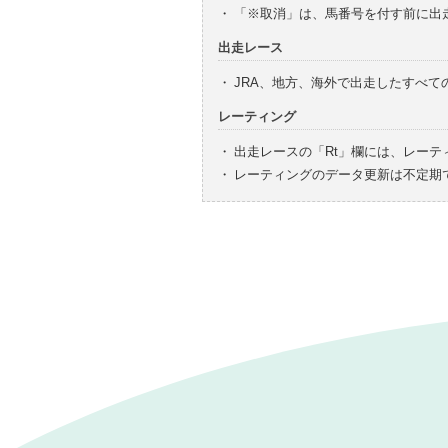
・
「※取消」は、馬番号を付す前に出
出走レース
・
JRA、地方、海外で出走したすべ
レーティング
・
出走レースの「Rt」欄には、レーテ
・
レーティングのデータ更新は不定期