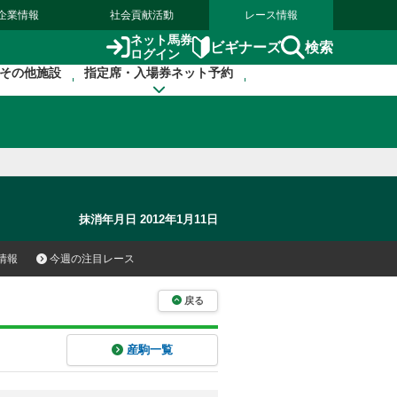
企業情報
社会貢献活動
レース情報
ネット馬券
検索
ビギナーズ
ログイン
その他施設
指定席・入場券ネット予約
抹消年月日 2012年1月11日
情報
今週の注目レース
戻る
産駒一覧