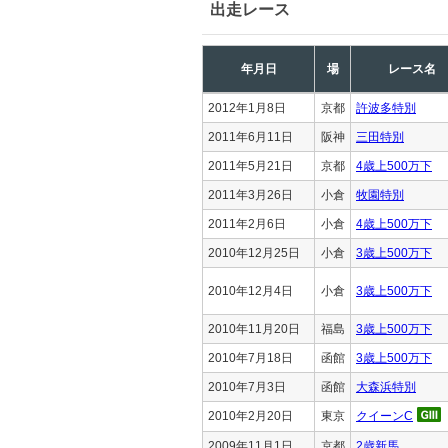
出走レース
年月日
場
レース名
2012年1月8日
京都
許波多特別
2011年6月11日
阪神
三田特別
2011年5月21日
京都
4歳上500万下
2011年3月26日
小倉
牧園特別
2011年2月6日
小倉
4歳上500万下
2010年12月25日
小倉
3歳上500万下
2010年12月4日
小倉
3歳上500万下
2010年11月20日
福島
3歳上500万下
2010年7月18日
函館
3歳上500万下
2010年7月3日
函館
大森浜特別
2010年2月20日
東京
クイーンC
2009年11月1日
京都
2歳新馬