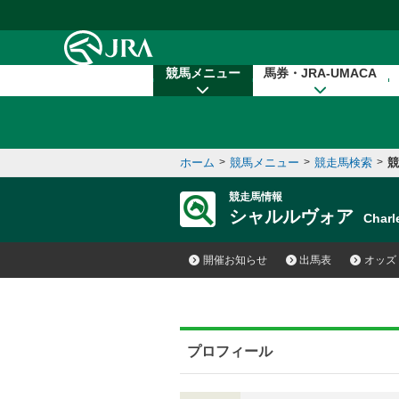
本文へ移動する
競馬メニュー
馬券・JRA-UMACA
ホーム
>
競馬メニュー
>
競走馬検索
>
競
競走馬情報
シャルルヴォア
Char
開催お知らせ
出馬表
オッズ
プロフィール