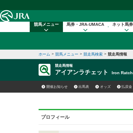
本文へ移動する
競馬メニュー
馬券・JRA-UMACA
ネット馬券
ホーム
>
競馬メニュー
>
競走馬検索
>
競走馬情報
競走馬情報
アイアンラチェット
Iron Rat
開催お知らせ
出馬表
オッズ
払戻金
プロフィール