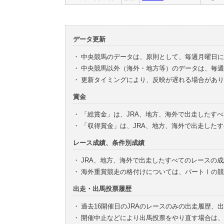
データ更新
・
中央競馬のデータは、原則として、毎週月曜日に
・
中央競馬以外（海外・地方等）のデータは、毎週
・
更新タイミングにより、反映が遅れる場合があり
賞金
・
「総賞金」は、JRA、地方、海外で出走したす
・
「収得賞金」は、JRA、地方、海外で出走した
レース成績、条件別成績
・
JRA、地方、海外で出走したすべてのレースの
・
海外重賞競走の格付けについては、パートⅠの競
出走・出馬投票履歴
・
過去16開催日のJRAのレースのみの出走履歴、
・
開催中止などにより出馬投票をやり直す場合は、