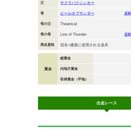
父
サクラバクシンオー
母
ピールオブサンダー
産
母の父
Theatrical
母の母
Line of Thunder
産
馬名意味
冠名+建築に使用される道具
総賞金
賞金
内地方賞金
収得賞金（平地）
出走レース