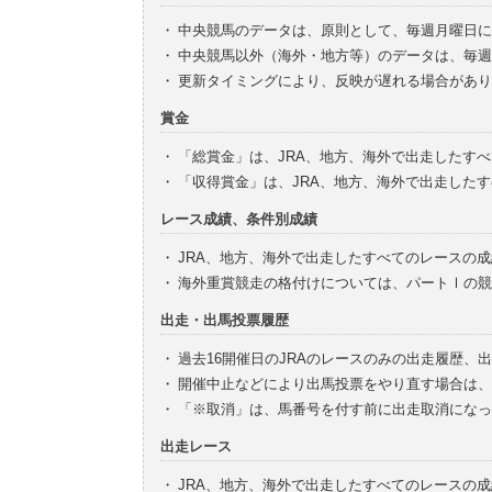
・
中央競馬のデータは、原則として、毎週月曜日に
・
中央競馬以外（海外・地方等）のデータは、毎週
・
更新タイミングにより、反映が遅れる場合があり
賞金
・
「総賞金」は、JRA、地方、海外で出走したす
・
「収得賞金」は、JRA、地方、海外で出走した
レース成績、条件別成績
・
JRA、地方、海外で出走したすべてのレースの
・
海外重賞競走の格付けについては、パートⅠの競
出走・出馬投票履歴
・
過去16開催日のJRAのレースのみの出走履歴、
・
開催中止などにより出馬投票をやり直す場合は、
・
「※取消」は、馬番号を付す前に出走取消になっ
出走レース
・
JRA、地方、海外で出走したすべてのレースの