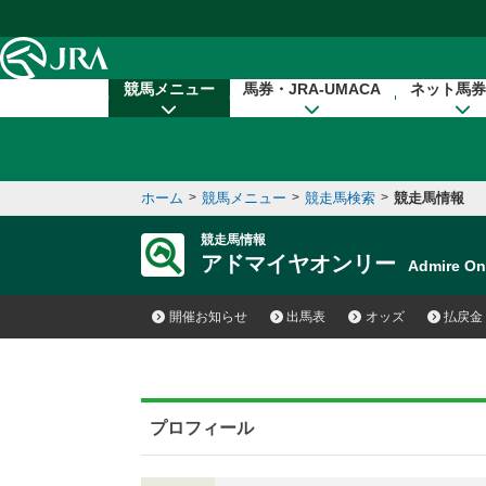
本文へ移動する
競馬メニュー
馬券・JRA-UMACA
ネット馬券
ホーム
>
競馬メニュー
>
競走馬検索
>
競走馬情報
競走馬情報
アドマイヤオンリー
Admire O
開催お知らせ
出馬表
オッズ
払戻金
プロフィール