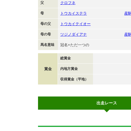
父
クロフネ
母
トウカイステラ
産
母の父
トウカイテイオー
母の母
ツジノダイアナ
産
馬名意味
冠名+ただ一つの
総賞金
賞金
内地方賞金
収得賞金（平地）
出走レース