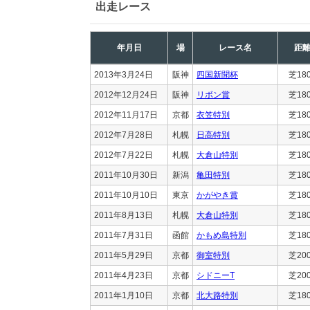
出走レース
年月日
場
レース名
距
2013年3月24日
阪神
四国新聞杯
芝18
2012年12月24日
阪神
リボン賞
芝18
2012年11月17日
京都
衣笠特別
芝18
2012年7月28日
札幌
日高特別
芝18
2012年7月22日
札幌
大倉山特別
芝18
2011年10月30日
新潟
亀田特別
芝18
2011年10月10日
東京
かがやき賞
芝18
2011年8月13日
札幌
大倉山特別
芝18
2011年7月31日
函館
かもめ島特別
芝18
2011年5月29日
京都
御室特別
芝20
2011年4月23日
京都
シドニーT
芝20
2011年1月10日
京都
北大路特別
芝18