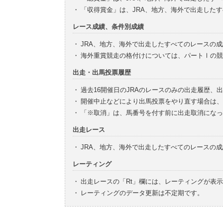
・
「収得賞金」は、JRA、地方、海外で出走した
レース成績、条件別成績
・
JRA、地方、海外で出走したすべてのレースの
・
海外重賞競走の格付けについては、パートⅠの競
出走・出馬投票履歴
・
過去16開催日のJRAのレースのみの出走履歴、
・
開催中止などにより出馬投票をやり直す場合は、
・
「※取消」は、馬番号を付す前に出走取消になっ
出走レース
・
JRA、地方、海外で出走したすべてのレースの
レーティング
・
出走レースの「Rt」欄には、レーティングが表
・
レーティングのデータ更新は不定期です。