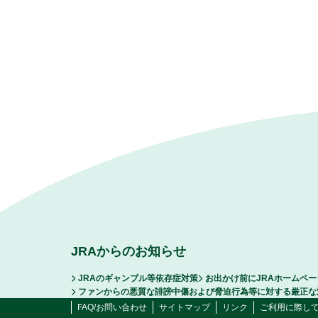
JRAからのお知らせ
JRAのギャンブル等依存症対策
お出かけ前にJRAホームペ
ファンからの悪質な誹謗中傷および脅迫行為等に対する厳正な
FAQ/お問い合わせ
サイトマップ
リンク
ご利用に際し