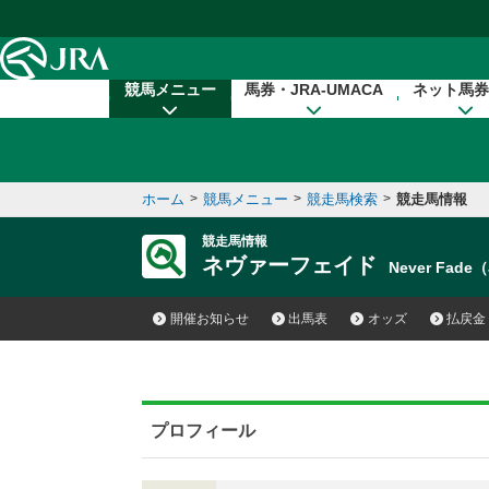
本文へ移動する
競馬メニュー
馬券・JRA-UMACA
ネット馬券
ホーム
>
競馬メニュー
>
競走馬検索
>
競走馬情報
競走馬情報
ネヴァーフェイド
Never Fade
開催お知らせ
出馬表
オッズ
払戻金
プロフィール