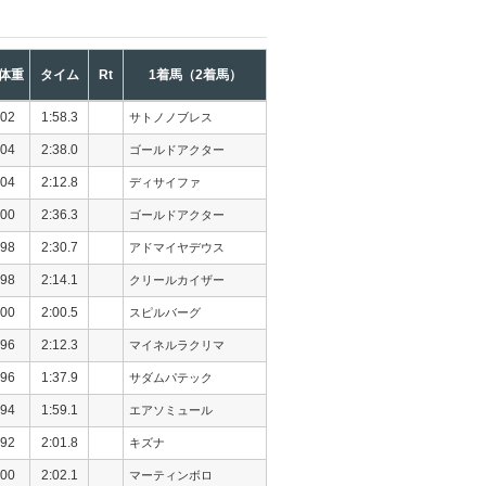
体重
タイム
Rt
1着馬（2着馬）
02
1:58.3
サトノノブレス
04
2:38.0
ゴールドアクター
04
2:12.8
ディサイファ
00
2:36.3
ゴールドアクター
98
2:30.7
アドマイヤデウス
98
2:14.1
クリールカイザー
00
2:00.5
スピルバーグ
96
2:12.3
マイネルラクリマ
96
1:37.9
サダムパテック
94
1:59.1
エアソミュール
92
2:01.8
キズナ
00
2:02.1
マーティンボロ