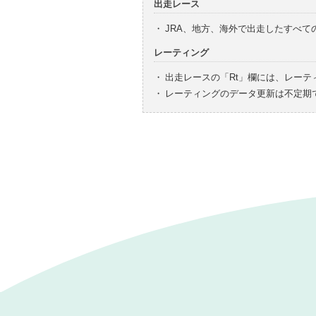
出走レース
・
JRA、地方、海外で出走したすべ
レーティング
・
出走レースの「Rt」欄には、レーテ
・
レーティングのデータ更新は不定期