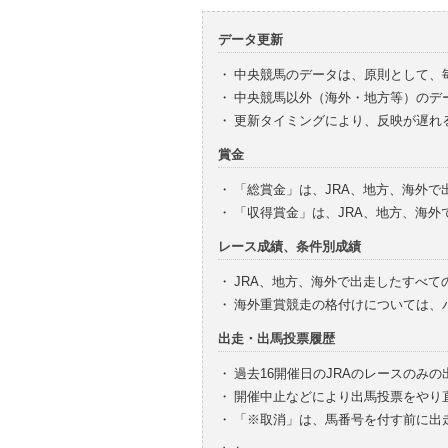
データ更新
・
中央競馬のデータは、原則として、
・
中央競馬以外（海外・地方等）のデ
・
更新タイミングにより、反映が遅れ
賞金
・
「総賞金」は、JRA、地方、海外
・
「収得賞金」は、JRA、地方、海
レース成績、条件別成績
・
JRA、地方、海外で出走したすべて
・
海外重賞競走の格付けについては、
出走・出馬投票履歴
・
過去16開催日のJRAのレースのみ
・
開催中止などにより出馬投票をやり
・
「※取消」は、馬番号を付す前に出