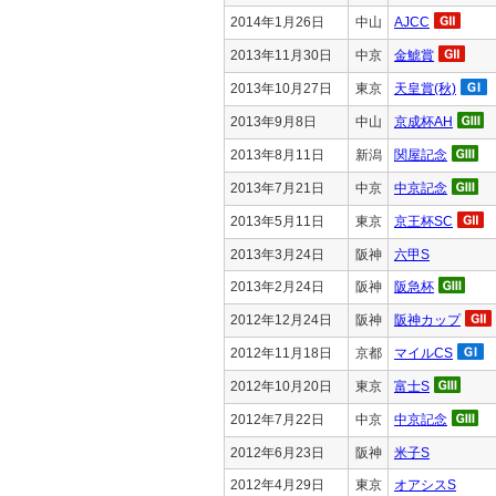
2014年1月26日
中山
AJCC
2013年11月30日
中京
金鯱賞
2013年10月27日
東京
天皇賞(秋)
2013年9月8日
中山
京成杯AH
2013年8月11日
新潟
関屋記念
2013年7月21日
中京
中京記念
2013年5月11日
東京
京王杯SC
2013年3月24日
阪神
六甲S
2013年2月24日
阪神
阪急杯
2012年12月24日
阪神
阪神カップ
2012年11月18日
京都
マイルCS
2012年10月20日
東京
富士S
2012年7月22日
中京
中京記念
2012年6月23日
阪神
米子S
2012年4月29日
東京
オアシスS