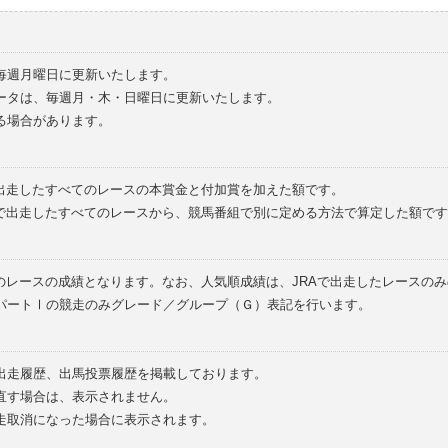
毎週月曜日に更新いたします。
ータは、毎週月・木・日曜日に更新いたします。
る場合があります。
で出走したすべてのレースの本賞金と付加賞を加えた額です。
外で出走したすべてのレースから、競馬番組で別に定める方法で算定した額です
のレースの成績となります。なお、人気順成績は、JRAで出走したレースの
パートⅠの競走のみグレード／グループ（Ｇ）表記を行います。
の出走履歴、出馬投票履歴を掲載しております。
直す場合は、表示されません。
走取消になった場合に表示されます。