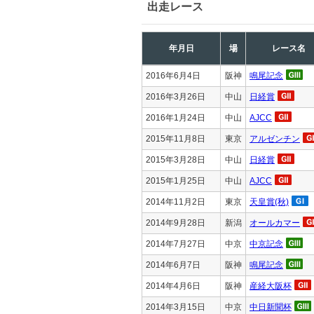
出走レース
年月日
場
レース名
2016年6月4日
阪神
鳴尾記念
2016年3月26日
中山
日経賞
2016年1月24日
中山
AJCC
2015年11月8日
東京
アルゼンチン
2015年3月28日
中山
日経賞
2015年1月25日
中山
AJCC
2014年11月2日
東京
天皇賞(秋)
2014年9月28日
新潟
オールカマー
2014年7月27日
中京
中京記念
2014年6月7日
阪神
鳴尾記念
2014年4月6日
阪神
産経大阪杯
2014年3月15日
中京
中日新聞杯