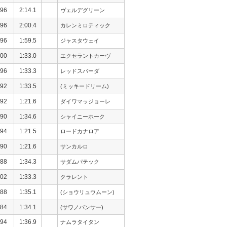
96
2:14.1
ヴェルデグリーン
96
2:00.4
カレンミロティック
96
1:59.5
ジャスタウェイ
00
1:33.0
エクセラントカーヴ
96
1:33.3
レッドスパーダ
92
1:33.5
(ミッキードリーム)
92
1:21.6
ダイワマッジョーレ
90
1:34.6
シャイニーホーク
94
1:21.5
ロードカナロア
90
1:21.6
サンカルロ
88
1:34.3
サダムパテック
02
1:33.3
クラレント
88
1:35.1
(ショウリュウムーン)
84
1:34.1
(サワノパンサー)
94
1:36.9
ナムラタイタン