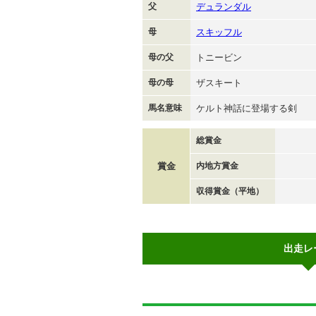
父
デュランダル
母
スキッフル
母の父
トニービン
母の母
ザスキート
馬名意味
ケルト神話に登場する剣
総賞金
賞金
内地方賞金
収得賞金（平地）
出走レ