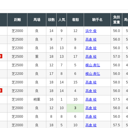
負担
距離
馬場
頭数
人気
着順
騎手名
馬
重量
芝2000
良
14
9
12
浜中 俊
56.0
5
芝2500
良
9
7
9
高倉 稜
56.0
5
芝2200
良
16
13
8
高倉 稜
56.0
5
芝2500
重
18
13
17
高倉 稜
57.0
5
芝2500
良
12
7
5
横山 典弘
56.0
4
芝2200
良
17
8
6
横山 典弘
56.0
4
芝2000
良
18
14
15
高倉 稜
58.0
5
芝2200
良
18
14
4
高倉 稜
56.0
4
芝1600
稍重
16
1
10
高倉 稜
57.5
4
芝2000
良
12
10
3
高倉 稜
56.0
4
芝2000
良
8
8
6
高倉 稜
56.0
4
芝2000
良
18
5
10
高倉 稜
57.5
5