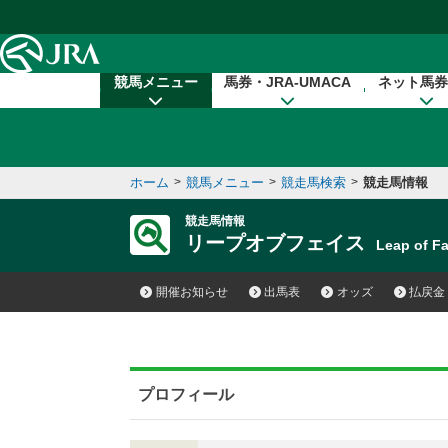
本文へ移動する
競馬メニュー
馬券・JRA-UMACA
ネット馬券
ホーム
>
競馬メニュー
>
競走馬検索
>
競走馬情報
競走馬情報
リープオブフェイス
Leap of 
開催お知らせ
出馬表
オッズ
払戻金
プロフィール