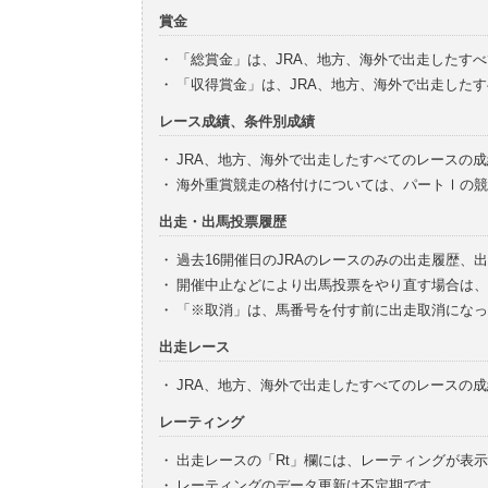
賞金
・
「総賞金」は、JRA、地方、海外で出走したす
・
「収得賞金」は、JRA、地方、海外で出走した
レース成績、条件別成績
・
JRA、地方、海外で出走したすべてのレースの
・
海外重賞競走の格付けについては、パートⅠの競
出走・出馬投票履歴
・
過去16開催日のJRAのレースのみの出走履歴、
・
開催中止などにより出馬投票をやり直す場合は、
・
「※取消」は、馬番号を付す前に出走取消になっ
出走レース
・
JRA、地方、海外で出走したすべてのレースの
レーティング
・
出走レースの「Rt」欄には、レーティングが表
・
レーティングのデータ更新は不定期です。