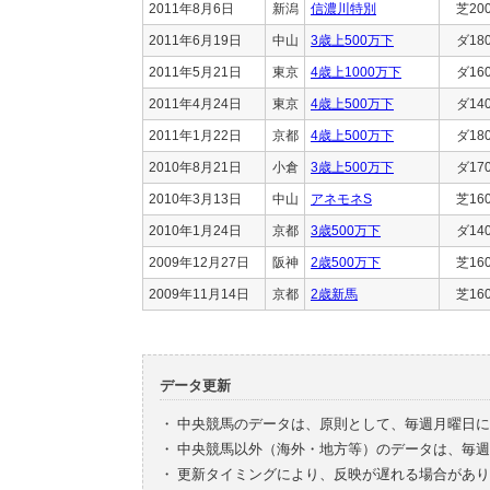
2011年8月6日
新潟
信濃川特別
芝20
2011年6月19日
中山
3歳上500万下
ダ18
2011年5月21日
東京
4歳上1000万下
ダ16
2011年4月24日
東京
4歳上500万下
ダ14
2011年1月22日
京都
4歳上500万下
ダ18
2010年8月21日
小倉
3歳上500万下
ダ17
2010年3月13日
中山
アネモネS
芝16
2010年1月24日
京都
3歳500万下
ダ14
2009年12月27日
阪神
2歳500万下
芝16
2009年11月14日
京都
2歳新馬
芝16
データ更新
・
中央競馬のデータは、原則として、毎週月曜日に
・
中央競馬以外（海外・地方等）のデータは、毎週
・
更新タイミングにより、反映が遅れる場合があり