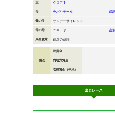
父
クロフネ
母
ラバヤデール
産
母の父
サンデーサイレンス
母の母
ニキーヤ
産
馬名意味
信念の跳躍
総賞金
賞金
内地方賞金
収得賞金（平地）
出走レース