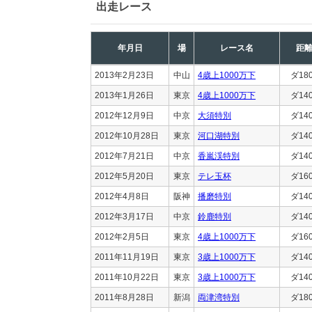
出走レース
年月日
場
レース名
距
2013年2月23日
中山
4歳上1000万下
ダ18
2013年1月26日
東京
4歳上1000万下
ダ14
2012年12月9日
中京
大須特別
ダ14
2012年10月28日
東京
河口湖特別
ダ14
2012年7月21日
中京
香嵐渓特別
ダ14
2012年5月20日
東京
テレ玉杯
ダ16
2012年4月8日
阪神
播磨特別
ダ14
2012年3月17日
中京
鈴鹿特別
ダ14
2012年2月5日
東京
4歳上1000万下
ダ16
2011年11月19日
東京
3歳上1000万下
ダ14
2011年10月22日
東京
3歳上1000万下
ダ14
2011年8月28日
新潟
両津湾特別
ダ18