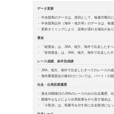
データ更新
・
中央競馬のデータは、原則として、毎週月曜日に
・
中央競馬以外（海外・地方等）のデータは、毎週
・
更新タイミングにより、反映が遅れる場合があり
賞金
・
「総賞金」は、JRA、地方、海外で出走したす
・
「収得賞金」は、JRA、地方、海外で出走した
レース成績、条件別成績
・
JRA、地方、海外で出走したすべてのレースの
・
海外重賞競走の格付けについては、パートⅠの競
出走・出馬投票履歴
・
過去16開催日のJRAのレースのみの出走履歴、
・
開催中止などにより出馬投票をやり直す場合は、
・
「※取消」は、馬番号を付す前に出走取消になっ
出走レース