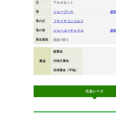
父
アルカセット
母
ジョープシケ
産
母の父
フサイチコンコルド
母の母
ジョーユーチャリス
産
馬名意味
冠名+誇り
総賞金
賞金
内地方賞金
収得賞金（平地）
出走レース