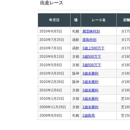
出走レース
年月日
場
レース名
距
2010年9月5日
札幌
層雲峡特別
ダ17
2010年7月25日
函館
渡島特別
ダ17
2010年7月3日
函館
3歳上500万下
ダ17
2010年6月13日
京都
3歳500万下
ダ18
2010年5月8日
京都
3歳500万下
ダ18
2010年3月20日
阪神
3歳未勝利
ダ18
2010年2月28日
阪神
3歳未勝利
ダ18
2010年2月6日
京都
3歳未勝利
ダ18
2010年1月23日
京都
3歳未勝利
芝16
2009年11月29日
京都
2歳未勝利
芝18
2009年8月8日
札幌
2歳新馬
芝15